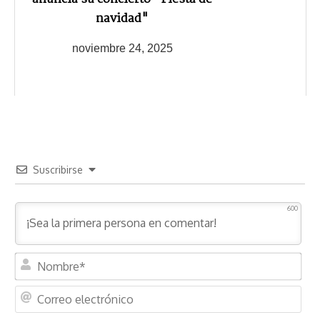
navidad"
noviembre 24, 2025
Suscribirse
600
N
o
m
C
b
o