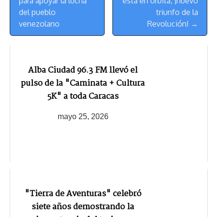
Navegación
para apoyar la lucha
está en órbita, ¡nuevo
del pueblo
triunfo de la
venezolano
Revolución! →
Alba Ciudad 96.3 FM llevó el
pulso de la "Caminata + Cultura
5K" a toda Caracas
mayo 25, 2026
"Tierra de Aventuras" celebró
siete años demostrando la