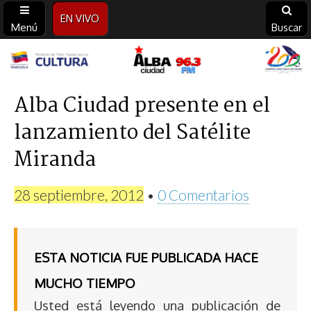
EN VIVO
Menú
Buscar
Alba
Ciudad
Alba Ciudad presente en el
lanzamiento del Satélite
96.3
Miranda
FM
28 septiembre, 2012
•
0 Comentarios
ESTA NOTICIA FUE PUBLICADA HACE
MUCHO TIEMPO
Usted está leyendo una publicación de