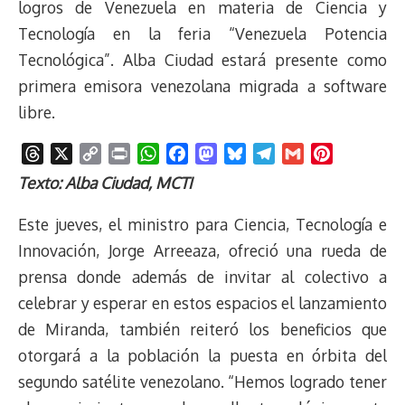
logros de Venezuela en materia de Ciencia y
Tecnología en la feria “Venezuela Potencia
Tecnológica”. Alba Ciudad estará presente como
primera emisora venezolana migrada a software
libre.
T
X
C
P
W
F
M
B
T
G
P
h
o
r
h
a
a
l
e
m
i
Texto: Alba Ciudad, MCTI
r
p
i
a
c
s
u
l
a
n
e
y
n
t
e
t
e
e
i
t
Este jueves, el ministro para Ciencia, Tecnología e
a
L
t
s
b
o
s
g
l
e
Innovación, Jorge Arreeaza, ofreció una rueda de
d
i
A
o
d
k
r
r
prensa donde además de invitar al colectivo a
s
n
p
o
o
y
a
e
celebrar y esperar en estos espacios el lanzamiento
k
p
k
n
m
s
t
de Miranda, también reiteró los beneficios que
otorgará a la población la puesta en órbita del
segundo satélite venezolano. “Hemos logrado tener