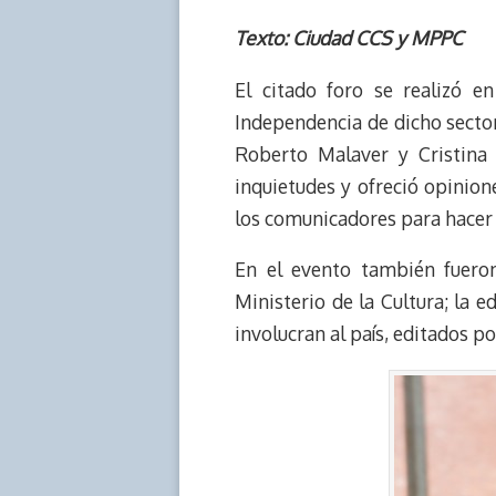
h
o
r
h
a
a
r
p
i
a
c
s
Texto: Ciudad CCS y MPPC
e
y
n
t
e
t
El citado foro se realizó e
a
L
t
s
b
o
d
i
A
o
d
Independencia de dicho sector.
s
n
p
o
o
Roberto Malaver y Cristina 
k
p
k
n
inquietudes y ofreció opinion
los comunicadores para hacer 
En el evento también fueron
Ministerio de la Cultura; la 
involucran al país, editados p