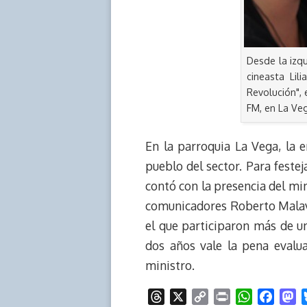
Desde la izqu
cineasta Lil
Revolución", 
FM, en La Veg
En la parroquia La Vega, la 
pueblo del sector. Para festej
contó con la presencia del mini
comunicadores Roberto Malaver
el que participaron más de u
dos años vale la pena evalua
ministro.
T
X
C
P
W
F
M