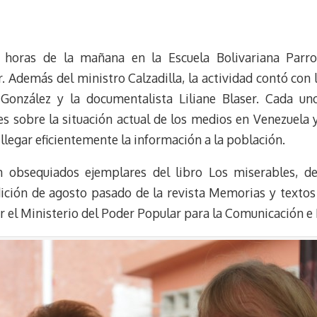
l
e
m
i
u
l
a
n
e
e
i
t
n horas de la mañana en la Escuela Bolivariana Parr
s
g
l
e
k
r
r
 Además del ministro Calzadilla, la actividad contó con 
y
a
e
González y la documentalista Liliane Blaser. Cada u
m
s
es sobre la situación actual de los medios en Venezuela 
t
llegar eficientemente la información a la población.
 obsequiados ejemplares del libro Los miserables, de
edición de agosto pasado de la revista Memorias y texto
or el Ministerio del Poder Popular para la Comunicación e