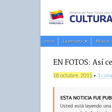
Alba
Ciudad
96.3
Menú
Skip
Inicio
La emisora
Música
principal
FM
to
content
EN FOTOS: Así ce
18 octubre, 2011
•
3 com
ESTA NOTICIA FUE PU
Usted está leyendo una 