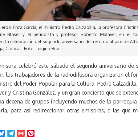
ierda: Enza García, el ministro Pedro Calzadilla, la profesora Cristin
iane Blaser y el periodista y profesor Roberto Malaver, en el f
en la celebración del segundo aniversario del retorno al aire de Al
a, Caracas. Foto: Luigino Bracci
emisora celebró este sábado el segundo aniversario de su
ar, los trabajadores de la radiodifusora organizaron el f
stro del Poder Popular para la Cultura, Pedro Calzadilla, 
 y Cristina González, y un gran concierto que se extendi
na decena de grupos incluyendo muchos de la parroquia 
rla, para así redireccionar otras emisoras, o las que má
B
T
G
P