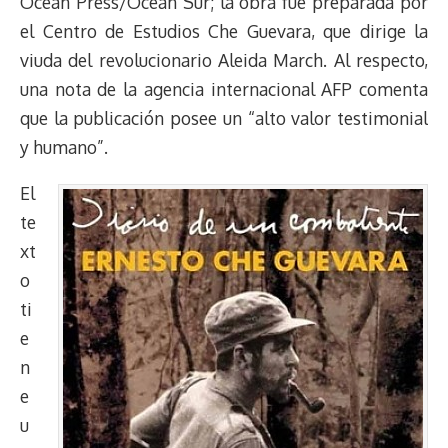
Ocean Press/Ocean Sur; la obra fue preparada por
d
i
A
o
d
k
r
r
el Centro de Estudios Che Guevara, que dirige la
s
n
p
o
o
y
a
e
viuda del revolucionario Aleida March. Al respecto,
k
p
k
n
m
s
t
una nota de la agencia internacional AFP comenta
que la publicación posee un “alto valor testimonial
y humano”.
El
te
xt
o
ti
e
n
e
u