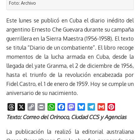
Foto: Archivo
Este lunes se publicó en Cuba el diario inédito del
argentino Ernesto Che Guevara durante su campaña
guerrillera en la Sierra Maestra (1956-1958). El texto
se titula “Diario de un combatiente”. El libro recoge
momentos de la lucha armada en Cuba, desde la
llegada del yate Granma, el 2 de diciembre de 1956,
hasta el triunfo de la revolución encabezada por
Fidel Castro, el 1 de enero de 1959. Hoy se cumple un
aniversario de su nacimiento.
T
X
C
P
W
F
M
B
T
G
P
h
o
r
h
a
a
l
e
m
i
Texto: Correo del Orinoco, Ciudad CCS y Agencias
r
p
i
a
c
s
u
l
a
n
e
y
n
t
e
t
e
e
i
t
La publicación la realizó la editorial australiana
a
L
t
s
b
o
s
g
l
e