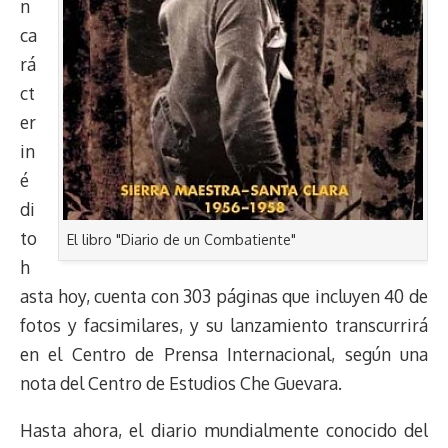
n
ca
rá
ct
er
in
é
di
to
El libro "Diario de un Combatiente"
h
asta hoy, cuenta con 303 páginas que incluyen 40 de
fotos y facsimilares, y su lanzamiento transcurrirá
en el Centro de Prensa Internacional, según una
nota del Centro de Estudios Che Guevara.
Hasta ahora, el diario mundialmente conocido del