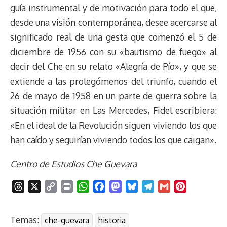
guía instrumental y de motivación para todo el que,
desde una visión contemporánea, desee acercarse al
significado real de una gesta que comenzó el 5 de
diciembre de 1956 con su «bautismo de fuego» al
decir del Che en su relato «Alegría de Pío», y que se
extiende a las prolegómenos del triunfo, cuando el
26 de mayo de 1958 en un parte de guerra sobre la
situación militar en Las Mercedes, Fidel escribiera:
«En el ideal de la Revolución siguen viviendo los que
han caído y seguirían viviendo todos los que caigan».
Centro de Estudios Che Guevara
T
X
C
P
W
F
M
B
T
G
P
h
o
r
h
a
a
l
e
m
i
r
p
i
a
c
s
u
l
a
n
Temas:
che-guevara
historia
e
y
n
t
e
t
e
e
i
t