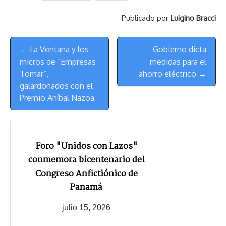
a
L
t
s
b
o
s
g
l
e
Publicado por
Luigino Bracci
d
i
A
o
d
k
r
r
s
n
p
o
o
y
a
e
Menú
k
p
k
n
m
s
← La Ventana y los
Gobierno dicta
de
t
micros de “Empresas
medidas para el
Navegación
Tomar”,
ahorro eléctrico →
galardonados con el
Premio Aníbal Nazoa
Foro "Unidos con Lazos"
conmemora bicentenario del
Congreso Anfictiónico de
Panamá
julio 15, 2026