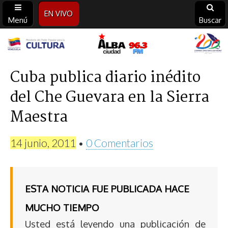
EN VIVO
Menú
Buscar
Alba
Ciudad
Cuba publica diario inédito
del Che Guevara en la Sierra
96.3
Maestra
FM
14 junio, 2011
•
0 Comentarios
ESTA NOTICIA FUE PUBLICADA HACE
MUCHO TIEMPO
Usted está leyendo una publicación de