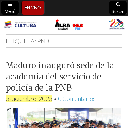
EN VIVO
Menú
Buscar
Alba
Ciudad
ETIQUETA:
PNB
96.3
Maduro inauguró sede de la
FM
academia del servicio de
policía de la PNB
5 diciembre, 2025
•
0 Comentarios