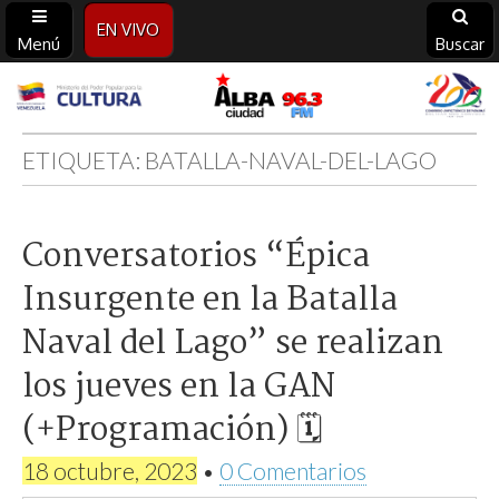
EN VIVO
Menú
Buscar
Alba
Ciudad
ETIQUETA:
BATALLA-NAVAL-DEL-LAGO
96.3
Conversatorios “Épica
FM
Insurgente en la Batalla
Naval del Lago” se realizan
los jueves en la GAN
(+Programación) 🗓
18 octubre, 2023
•
0 Comentarios