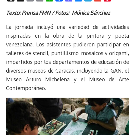
h
o
r
h
a
a
l
e
m
i
r
p
i
a
c
s
u
l
a
n
Texto: Prensa FMN /
Fotos: Mónica Sánchez
e
y
n
t
e
t
e
e
i
t
La jornada incluyó una variedad de actividades
a
L
t
s
b
o
s
g
l
e
d
i
A
o
d
k
r
r
inspiradas en la obra de la pintora y poeta
s
n
p
o
o
y
a
e
venezolana. Los asistentes pudieron participar en
k
p
k
n
m
s
talleres de stencil, puntillismo, mosaicos y origami,
t
impartidos por los departamentos de educación de
diversos museos de Caracas, incluyendo la GAN, el
Museo Arturo Michelena y el Museo de Arte
Contemporáneo.