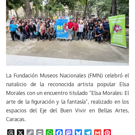
La Fundación Museos Nacionales (FMN) celebró el
natalicio de la reconocida artista popular Elsa
Morales con un encuentro titulado “Elsa Morales: El
arte de la figuración y la fantasía”, realizado en los
espacios del Eje del Buen Vivir en Bellas Artes,
Caracas.
T
X
C
P
W
F
M
B
T
G
P