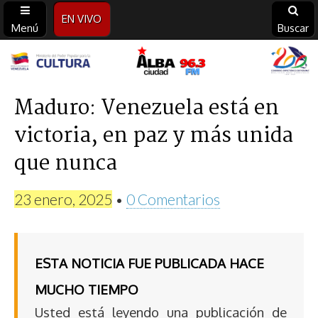
EN VIVO
Menú
Buscar
Alba
Ciudad
Maduro: Venezuela está en
victoria, en paz y más unida
96.3
que nunca
FM
23 enero, 2025
•
0 Comentarios
ESTA NOTICIA FUE PUBLICADA HACE
MUCHO TIEMPO
Usted está leyendo una publicación de