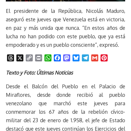
El presidente de la República, Nicolás Maduro,
aseguró este jueves que Venezuela está en victoria,
en paz y más unida que nunca. “En estos años de
lucha no han podido con este pueblo, que ya está
empoderado y es un pueblo consciente”, expresó.
T
X
C
P
W
F
M
B
T
G
P
h
o
r
h
a
a
l
e
m
i
r
p
i
a
c
s
u
l
a
n
Texto y Foto: Últimas Noticias
e
y
n
t
e
t
e
e
i
t
Desde el Balcón del Pueblo en el Palacio de
a
L
t
s
b
o
s
g
l
e
d
i
A
o
d
k
r
r
Miraflores, desde donde recibió al pueblo
s
n
p
o
o
y
a
e
venezolano que marchó este jueves para
k
p
k
n
m
s
conmemorar los 67 años de la rebelión cívico-
t
militar del 23 de enero de 1.958, el jefe de Estado
destacó que este jueves continúan los Ejercicios del