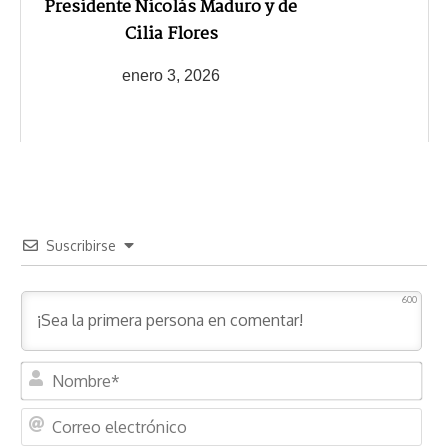
Presidente Nicolás Maduro y de
Cilia Flores
enero 3, 2026
Suscribirse
600
N
o
m
C
b
o