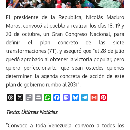
El presidente de la República, Nicolás Maduro
Moros, convocó al pueblo a realizar los días 18, 19 y
20 de octubre, un Gran Congreso Nacional, para
definir el plan concreto de las siete
transformaciones (7T), y aseguró que “el 28 de julio
quedó aprobado al obtener la victoria popular, pero
quiero perfeccionarlo, que sean ustedes quienes
determinen la agenda concreta de acción de este
plan de gobierno rumbo al 2031”.
T
X
C
P
W
F
M
B
T
G
P
h
o
r
h
a
a
l
e
m
i
r
p
i
a
c
s
u
l
a
n
Texto: Últimas Noticias
e
y
n
t
e
t
e
e
i
t
“Convoco a toda Venezuela, convoco a todos los
a
L
t
s
b
o
s
g
l
e