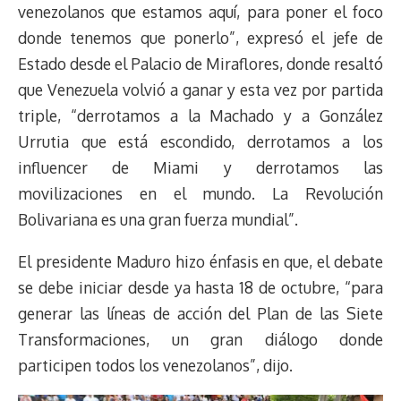
d
i
A
o
d
k
r
r
venezolanos que estamos aquí, para poner el foco
s
n
p
o
o
y
a
e
donde tenemos que ponerlo”, expresó el jefe de
k
p
k
n
m
s
Estado desde el Palacio de Miraflores, donde resaltó
t
que Venezuela volvió a ganar y esta vez por partida
triple, “derrotamos a la Machado y a González
Urrutia que está escondido, derrotamos a los
influencer de Miami y derrotamos las
movilizaciones en el mundo. La Revolución
Bolivariana es una gran fuerza mundial”.
El presidente Maduro hizo énfasis en que, el debate
se debe iniciar desde ya hasta 18 de octubre, “para
generar las líneas de acción del Plan de las Siete
Transformaciones, un gran diálogo donde
participen todos los venezolanos”, dijo.