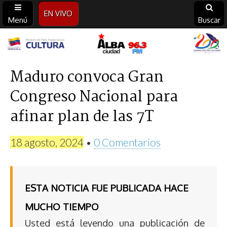
EN VIVO
Menú
Buscar
Alba
Ciudad
Maduro convoca Gran
Congreso Nacional para
96.3
afinar plan de las 7T
FM
18 agosto, 2024
•
0 Comentarios
ESTA NOTICIA FUE PUBLICADA HACE
MUCHO TIEMPO
Usted está leyendo una publicación de