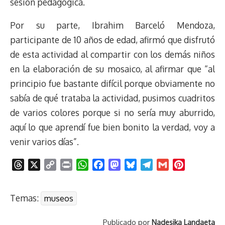
sesión pedagógica.
Por su parte, Ibrahim Barceló Mendoza,
participante de 10 años de edad, afirmó que disfrutó
de esta actividad al compartir con los demás niños
en la elaboración de su mosaico, al afirmar que “al
principio fue bastante difícil porque obviamente no
sabía de qué trataba la actividad, pusimos cuadritos
de varios colores porque si no sería muy aburrido,
aquí lo que aprendí fue bien bonito la verdad, voy a
venir varios días”.
T
X
C
P
W
F
M
B
T
G
P
h
o
r
h
a
a
l
e
m
i
r
p
i
a
c
s
u
l
a
n
Temas:
museos
e
y
n
t
e
t
e
e
i
t
a
L
t
s
b
o
s
g
l
e
Publicado por
Nadesjka Landaeta