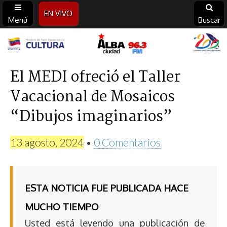
EN VIVO
Menú
Buscar
Alba
Ciudad
El MEDI ofreció el Taller
Vacacional de Mosaicos
96.3
“Dibujos imaginarios”
FM
13 agosto, 2024
•
0 Comentarios
ESTA NOTICIA FUE PUBLICADA HACE
MUCHO TIEMPO
Usted está leyendo una publicación de