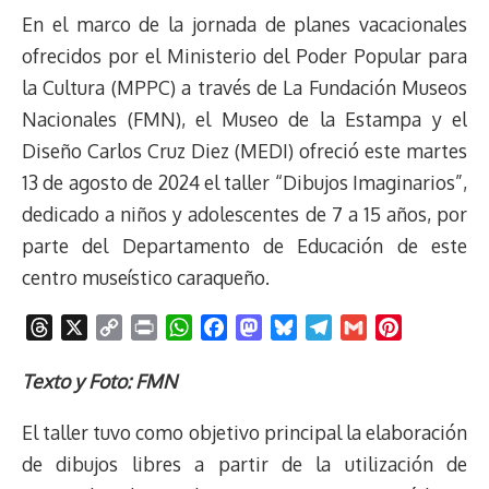
En el marco de la jornada de planes vacacionales
ofrecidos por el Ministerio del Poder Popular para
la Cultura (MPPC) a través de La Fundación Museos
Nacionales (FMN), el Museo de la Estampa y el
Diseño Carlos Cruz Diez (MEDI) ofreció este martes
13 de agosto de 2024 el taller “Dibujos Imaginarios”,
dedicado a niños y adolescentes de 7 a 15 años, por
parte del Departamento de Educación de este
centro museístico caraqueño.
T
X
C
P
W
F
M
B
T
G
P
h
o
r
h
a
a
l
e
m
i
r
p
i
a
c
s
u
l
a
n
Texto y Foto: FMN
e
y
n
t
e
t
e
e
i
t
El taller tuvo como objetivo principal la elaboración
a
L
t
s
b
o
s
g
l
e
d
i
A
o
d
k
r
r
de dibujos libres a partir de la utilización de
s
n
p
o
o
y
a
e