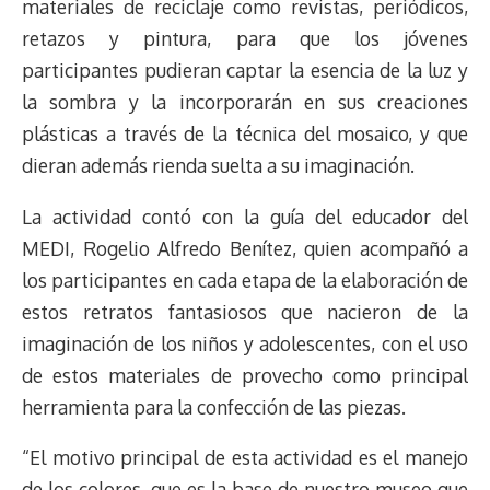
materiales de reciclaje como revistas, periódicos,
k
p
k
n
m
s
retazos y pintura, para que los jóvenes
t
participantes pudieran captar la esencia de la luz y
la sombra y la incorporarán en sus creaciones
plásticas a través de la técnica del mosaico, y que
dieran además rienda suelta a su imaginación.
La actividad contó con la guía del educador del
MEDI, Rogelio Alfredo Benítez, quien acompañó a
los participantes en cada etapa de la elaboración de
estos retratos fantasiosos que nacieron de la
imaginación de los niños y adolescentes, con el uso
de estos materiales de provecho como principal
herramienta para la confección de las piezas.
“El motivo principal de esta actividad es el manejo
de los colores, que es la base de nuestro museo que