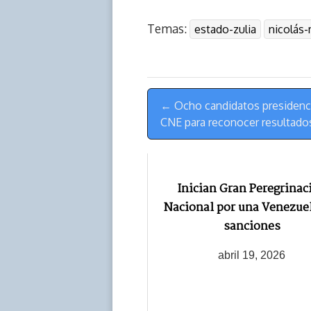
r
p
i
a
c
s
Temas:
estado-zulia
nicolás
e
y
n
t
e
t
a
L
t
s
b
o
d
i
A
o
d
s
n
p
o
o
Menú
k
p
k
n
← Ocho candidatos presidenci
de
CNE para reconocer resultados 
Navegación
Inician Gran Peregrinac
Nacional por una Venezuel
sanciones
abril 19, 2026