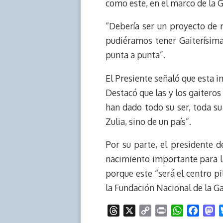
como este, en el marco de la 
“Debería ser un proyecto de 
pudiéramos tener Gaiterísima e
punta a punta”.
El Presiente señaló que esta i
Destacó que las y los gaiteros
han dado todo su ser, toda su 
Zulia, sino de un país”.
Por su parte, el presidente d
nacimiento importante para la 
porque este “será el centro pi
la Fundación Nacional de la Ga
T
X
C
P
W
F
M
h
o
r
h
a
a