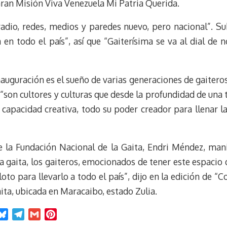
Gran Misión Viva Venezuela Mi Patria Querida.
radio, redes, medios y paredes nuevo, pero nacional”. S
n todo el país”, así que “Gaiterísima se va al dial de n
nauguración es el sueño de varias generaciones de gaiteros
 “son cultores y culturas que desde la profundidad de una 
capacidad creativa, todo su poder creador para llenar la
e la Fundación Nacional de la Gaita, Endri Méndez, mani
gaita, los gaiteros, emocionados de tener este espacio q
loto para llevarlo a todo el país”, dijo en la edición de
ita, ubicada en Maracaibo, estado Zulia.
B
T
G
P
l
e
m
i