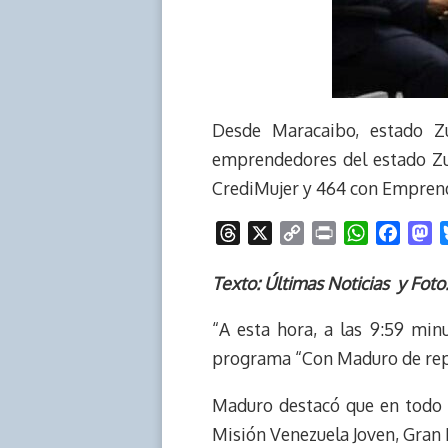
Desde Maracaibo, estado Zu
emprendedores del estado Zul
CrediMujer y 464 con Emprend
T
X
C
P
W
F
M
h
o
r
h
a
a
r
p
i
a
c
s
Texto: Últimas Noticias y Foto
e
y
n
t
e
t
“A esta hora, a las 9:59 min
a
L
t
s
b
o
d
i
A
o
d
programa “Con Maduro de rep
s
n
p
o
o
k
p
k
n
Maduro destacó que en todo e
Misión Venezuela Joven, Gran