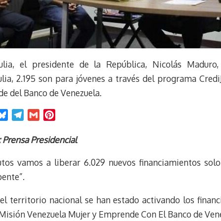
lia, el presidente de la República, Nicolás Maduro,
ia, 2.195 son para jóvenes a través del programa Credi
e del Banco de Venezuela.
B
T
G
P
l
e
m
i
u
l
a
n
: Prensa Presidencial
e
e
i
t
utos vamos a liberar 6.029 nuevos financiamientos solo 
s
g
l
e
k
r
r
ente”.
y
a
e
m
s
l territorio nacional se han estado activando los financ
t
 Misión Venezuela Mujer y Emprende Con El Banco de Ven