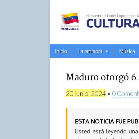
Alba
Ciudad
96.3
Menú
Skip
Inicio
La emisora
Música
principal
FM
to
content
Maduro otorgó 6.
20 junio, 2024
•
0 Coment
ESTA NOTICIA FUE PU
Usted está leyendo una 