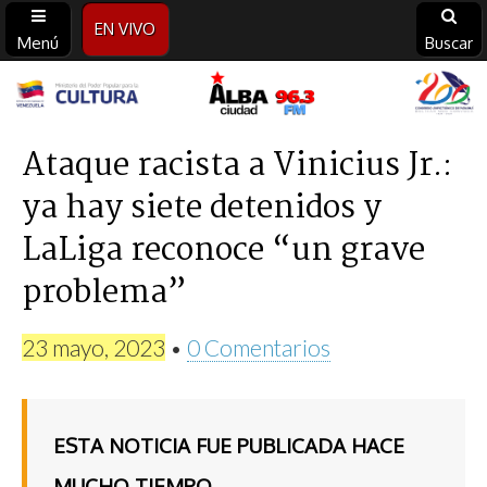
EN VIVO
Menú
Buscar
Alba
Ciudad
Ataque racista a Vinicius Jr.:
ya hay siete detenidos y
96.3
LaLiga reconoce “un grave
FM
problema”
23 mayo, 2023
•
0 Comentarios
ESTA NOTICIA FUE PUBLICADA HACE
MUCHO TIEMPO