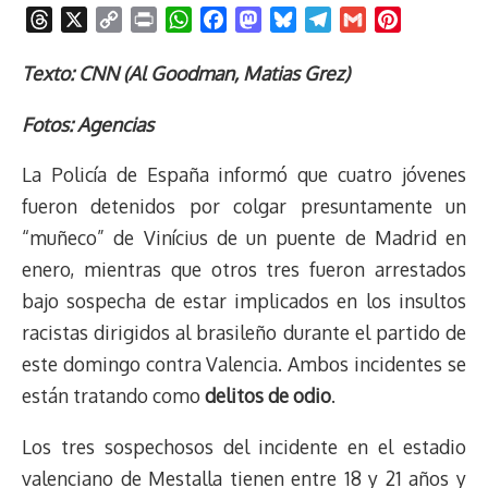
T
X
C
P
W
F
M
B
T
G
P
h
o
r
h
a
a
l
e
m
i
r
p
i
a
c
s
u
l
a
n
Texto: CNN (Al Goodman, Matias Grez)
e
y
n
t
e
t
e
e
i
t
Fotos: Agencias
a
L
t
s
b
o
s
g
l
e
d
i
A
o
d
k
r
r
La Policía de España informó que cuatro jóvenes
s
n
p
o
o
y
a
e
k
p
k
n
m
s
fueron detenidos por colgar presuntamente un
t
“muñeco” de Vinícius de un puente de Madrid en
enero, mientras que otros tres fueron arrestados
bajo sospecha de estar implicados en los insultos
racistas dirigidos al brasileño durante el partido de
este domingo contra Valencia. Ambos incidentes se
están tratando como
delitos de odio
.
Los tres sospechosos del incidente en el estadio
valenciano de Mestalla tienen entre 18 y 21 años y