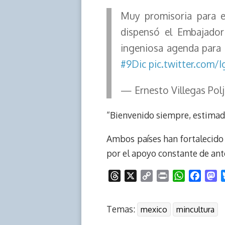
Muy promisoria para e
dispensó el Embajado
ingeniosa agenda para 
#9Dic
pic.twitter.com/
— Ernesto Villegas Polj
“Bienvenido siempre, estimado
Ambos países han fortalecido 
por el apoyo constante de ante
T
X
C
P
W
F
M
h
o
r
h
a
a
r
p
i
a
c
s
Temas:
mexico
mincultura
e
y
n
t
e
t
a
L
t
s
b
o