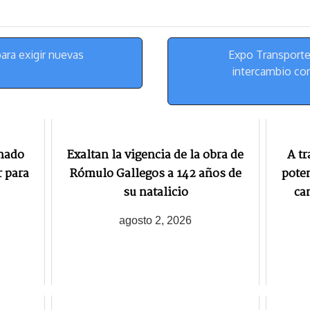
k
r
r
y
a
e
m
s
ara exigir nuevas
Expo Transporte
t
intercambio com
gnado
Exaltan la vigencia de la obra de
A tr
r para
Rómulo Gallegos a 142 años de
poten
su natalicio
ca
agosto 2, 2026