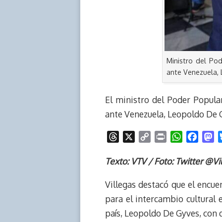
Ministro del Po
ante Venezuela, 
El ministro del Poder Popular
ante Venezuela, Leopoldo De Gy
T
X
C
P
W
F
M
h
o
r
h
a
a
r
p
i
a
c
s
Texto: VTV / Foto: Twitter @Vi
e
y
n
t
e
t
Villegas destacó que el encu
a
L
t
s
b
o
d
i
A
o
d
para el intercambio cultural
s
n
p
o
o
país, Leopoldo De Gyves, con
k
p
k
n