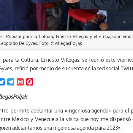
der Popular para la Cultura, Ernesto Villegas y el embajador emb
Leopoldo De Gyves. Foto: @VillegasPoljak
 para la Cultura, Ernesto Villegas, se reunió este vier
ves, refirió por medio de su cuenta en la red social Twitt
B
T
G
P
l
e
m
i
u
l
a
n
llegasPoljak
e
e
i
t
entro permite adelantar una «ingeniosa agenda» para e
s
g
l
e
k
r
r
 entre México y Venezuela la visita que hoy me dispens
y
a
e
 quien adelantamos una ingeniosa agenda para 2023».
m
s