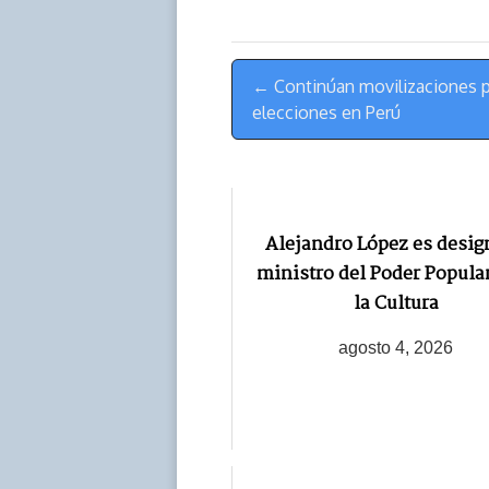
d
i
A
o
d
s
n
p
o
o
Menú
k
p
k
n
← Continúan movilizaciones p
de
elecciones en Perú
Navegación
Alejandro López es desi
ministro del Poder Popula
la Cultura
agosto 4, 2026