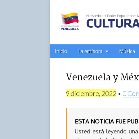
Alba
Ciudad
96.3
Menú
Skip
Inicio
La emisora
Música
principal
FM
to
content
Venezuela y Méxi
9 diciembre, 2022
•
0 Com
ESTA NOTICIA FUE PU
Usted está leyendo una 