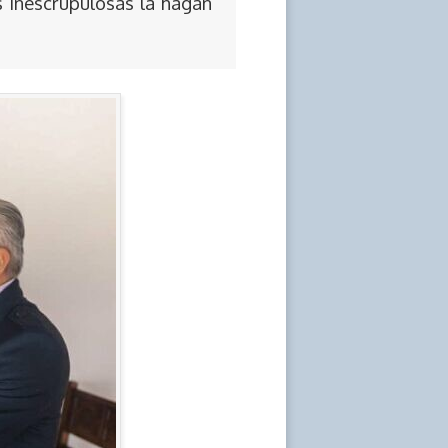
s inescrupulosas la hagan