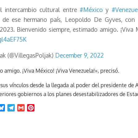
t
l intercambio cultural entre
#México
y
#Venezue
r de ese hermano país, Leopoldo De Gyves, con
2023. Bienvenido siempre, estimado amigo. ¡Viva M
Igl4aEF75K
ak (@VillegasPoljak)
December 9, 2022
 amigo. ¡Viva México! ¡Viva Venezuela!», precisó.
sus vínculos desde la llegada al poder del presidente d
riores gobiernos a los planes desestabilizadores de Esta
B
T
G
P
l
e
m
i
u
l
a
n
e
e
i
t
s
g
l
e