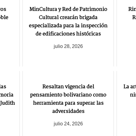
ros
MinCultura y Red de Patrimonio
Ri
oble
Cultural crearán brigada
R
especializada para la inspección
de edificaciones históricas
julio 28, 2026
las
Resaltan vigencia del
La ar
emoria
pensamiento bolivariano como
ni
Judith
herramienta para superar las
adversidades
julio 24, 2026