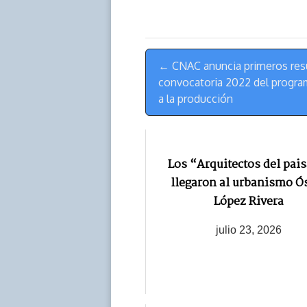
a
L
t
s
b
o
d
i
A
o
d
s
n
p
o
o
Menú
k
p
k
n
← CNAC anuncia primeros resu
de
convocatoria 2022 del progra
Navegación
a la producción
Los “Arquitectos del pais
llegaron al urbanismo Ó
López Rivera
julio 23, 2026