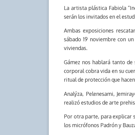
e
y
n
t
e
t
La artista plástica Fabiola “
a
L
t
s
b
o
d
i
A
o
d
serán los invitados en el estu
s
n
p
o
o
k
p
k
n
Ambas exposiciones rescatan
sábado 19 noviembre con un 
viviendas.
Gámez nos hablará tanto de s
corporal cobra vida en su cue
ritual de protección que hacen
Analýza, Pelenesami, Jemira
realizó estudios de arte prehi
Por otra parte, para explicar
los micrófonos Padrón y Bauz