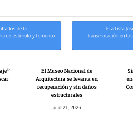
s
g
l
e
k
r
r
y
a
e
m
s
ltados de la
El artista Jo
t
ma de estímulo y fomento
transmutación en los
aje”
El Museo Nacional de
Si
scar
Arquitectura se levanta en
en
recuperación y sin daños
Co
estructurales
julio 21, 2026