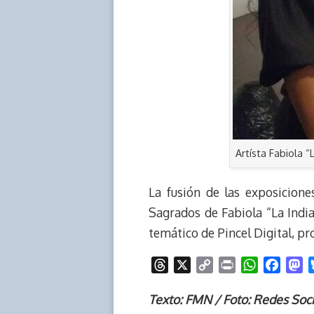
Artísta Fabiola 
La fusión de las exposicion
Sagrados de Fabiola “La Indi
temático de Pincel Digital, p
T
X
C
P
W
F
M
h
o
r
h
a
a
r
p
i
a
c
s
Texto: FMN / Foto: Redes Soci