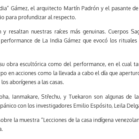
e
e
i
t
India” Gámez, el arquitecto Martín Padrón y el pasante d
s
g
l
e
k
r
r
dio para profundizar al respecto.
y
a
e
m
s
 y resaltan nuestras raíces más genuinas. Cuerpos Sa
t
performance de La India Gámez que evocó los rituales 
u obra escultórica como del performance, en el cual ta
rpo en acciones como la llevada a cabo el día que apertur
 los aborígenes a las casas.
yoha, Ianmakare, Střechu, y Tuekaron son algunas de la
spánico con los investigadores Emilio Espósito, Leila Delg
 sobre la muestra “Lecciones de la casa indígena venezola
a.