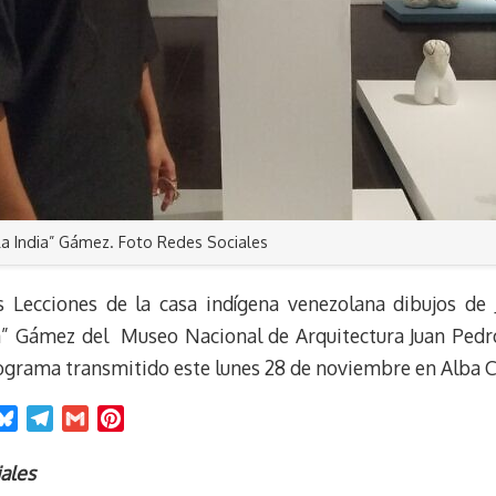
“La India” Gámez. Foto Redes Sociales
es Lecciones de la casa indígena venezolana dibujos de
a” Gámez del Museo Nacional de Arquitectura Juan Pedro
rograma transmitido este lunes 28 de noviembre en Alba Ci
B
T
G
P
l
e
m
i
u
l
a
n
ales