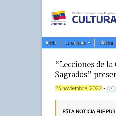
Alba
Ciudad
96.3
Menú
Skip
Inicio
La emisora
Música
principal
FM
to
content
“Lecciones de la
Sagrados” presen
25 noviembre, 2022
•
0 C
ESTA NOTICIA FUE PU