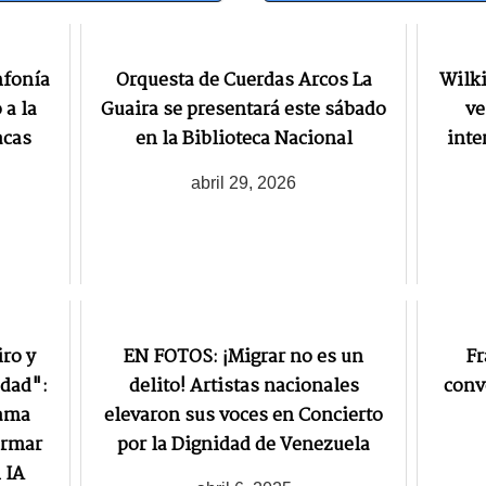
nfonía
Orquesta de Cuerdas Arcos La
Wilk
 a la
Guaira se presentará este sábado
ve
acas
en la Biblioteca Nacional
inte
abril 29, 2026
ro y
EN FOTOS: ¡Migrar no es un
Fr
edad":
delito! Artistas nacionales
conv
rama
elevaron sus voces en Concierto
ormar
por la Dignidad de Venezuela
 IA