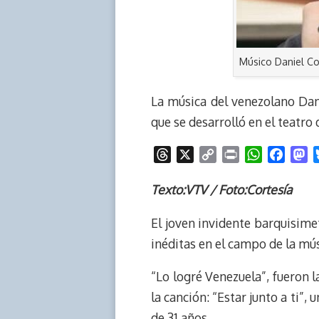
Músico Daniel C
La música del venezolano Dani
que se desarrolló en el teatro
T
X
C
P
W
F
M
h
o
r
h
a
a
r
p
i
a
c
s
Texto:VTV / Foto:Cortesía
e
y
n
t
e
t
El joven invidente barquisime
a
L
t
s
b
o
d
i
A
o
d
inéditas en el campo de la mú
s
n
p
o
o
k
p
k
n
“Lo logré Venezuela”, fueron 
la canción: “Estar junto a ti”
de 31 años.