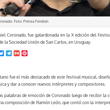
oronado. Foto: Prensa Fondoin
el Coronado, fue galardonada en la X edición del Festiva
 de la Sociedad Unión de San Carlos, en Uruguay.
B
T
G
P
l
e
m
i
u
l
a
n
e
e
i
t
tano fue el más destacado de este festival musical, dis
s
g
l
e
k
r
r
sica y dar a conocer nuevos intérpretes y compositores.
y
a
e
m
s
las palabras de emoción de Coronado luego de recibir la c
t
, una composición de Ramón León, que contó con la interpr