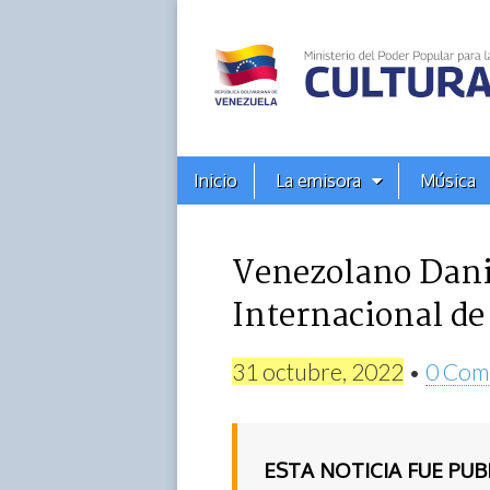
Alba
Ciudad
96.3
Menú
Skip
Inicio
La emisora
Música
principal
FM
to
content
Venezolano Danie
Internacional de
31 octubre, 2022
•
0 Com
ESTA NOTICIA FUE PU