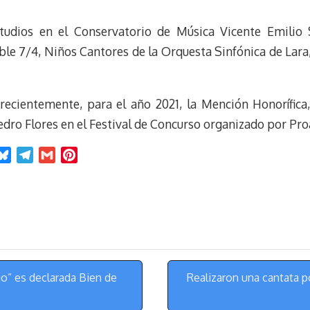
estudios en el Conservatorio de Música Vicente Emilio 
le 7/4, Niños Cantores de la Orquesta Sinfónica de Lara
recientemente, para el año 2021, la Mención Honorífica
dro Flores en el Festival de Concurso organizado por Pr
B
T
G
P
l
e
m
i
u
l
a
n
e
e
i
t
s
g
l
e
k
r
r
y
a
e
m
s
o” es declarada Bien de
Realizaron una cantata po
t