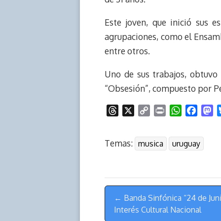
Este joven, que inició sus 
agrupaciones, como el Ensamb
entre otros.
Uno de sus trabajos, obtuvo 
“Obsesión”, compuesto por Pe
T
X
C
P
W
F
M
h
o
r
h
a
a
r
p
i
a
c
s
Temas:
musica
uruguay
e
y
n
t
e
t
a
L
t
s
b
o
d
i
A
o
d
s
n
p
o
o
Menú
k
p
k
n
← Banda Sinfónica “24 de Juni
de
Interés Cultural Nacional