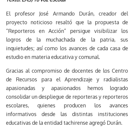
e
y
n
t
e
t
e
e
i
t
El profesor José Armando Durán, creador del
a
L
t
s
b
o
s
g
l
e
d
i
A
o
d
k
r
r
proyecto noticioso resaltó que la propuesta de
s
n
p
o
o
y
a
e
“Reporteros en Acción” persigue visibilizar los
k
p
k
n
m
s
logros de la muchachada de la patria, sus
t
inquietudes; así como los avances de cada casa de
estudio en materia educativa y comunal.
Gracias al compromiso de docentes de los Centro
de Recursos para el Aprendizaje y radialistas
apasionadas y apasionados hemos logrado
consolidar un despliegue de reporteras y reporteros
escolares, quienes producen los avances
informativos desde las distintas instituciones
educativas de la entidad tachirense agregó Durán.