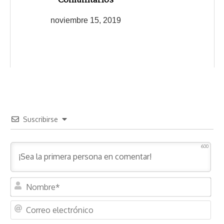
Comunitarios
noviembre 15, 2019
Suscribirse
600
N
o
m
C
b
o