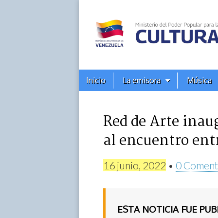
Alba
Ciudad
96.3
Menú
Skip
Inicio
La emisora
Música
principal
FM
to
content
Red de Arte inau
al encuentro en
16 junio, 2022
•
0 Coment
ESTA NOTICIA FUE PU