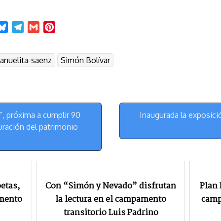
B
T
G
P
l
e
m
i
u
l
a
n
anuelita-saenz
Simón Bolívar
e
e
i
t
s
g
l
e
k
r
r
y
a
e
m
s
”, próxima a cumplir 90
Inaugurada la exposici
t
uración del patrimonio
oetas,
Con “Simón y Nevado” disfrutan
Plan 
amento
la lectura en el campamento
camp
transitorio Luis Padrino