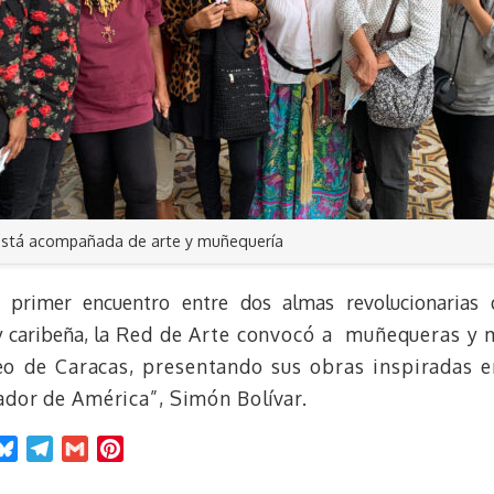
 está acompañada de arte y muñequería
primer encuentro entre dos almas revolucionarias q
 caribeña, l
a Red de Arte convocó a muñequeras y 
o de Caracas, presentando sus obras inspiradas en
ador de América”, Simón Bolívar.
B
T
G
P
l
e
m
i