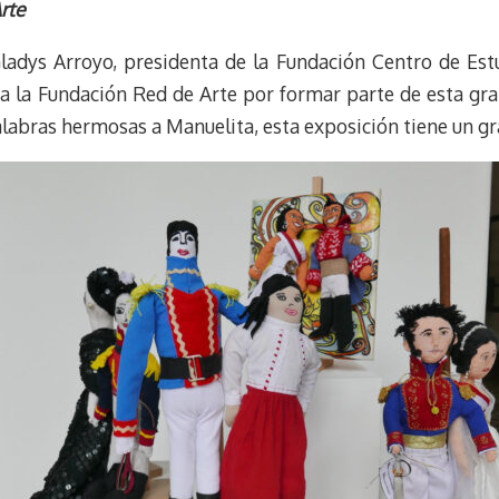
u
l
a
n
rte
e
e
i
t
Gladys Arroyo, presidenta de la Fundación Centro de Estu
s
g
l
e
k
r
r
a la Fundación Red de Arte por formar parte de esta gran
y
a
e
alabras hermosas a Manuelita, esta exposición tiene un gr
m
s
t