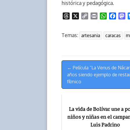
histórica y pedagógica.
T
X
C
P
W
F
M
h
o
r
h
a
a
r
p
i
a
c
s
Temas:
artesania
caracas
m
e
y
n
t
e
t
a
L
t
s
b
o
d
i
A
o
d
s
n
p
o
o
Menú
k
p
k
n
← Película “La Venus de Nácar
de
años siendo ejemplo de resta
Navegación
fílmico
‎La vida de Bolívar une a p
niños y niñas en el camp
Luis Padrino