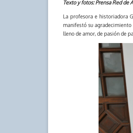
r
p
i
a
c
s
Texto y fotos: Prensa Red de A
e
y
n
t
e
t
La profesora e historiadora 
a
L
t
s
b
o
d
i
A
o
d
manifestó su agradecimiento 
s
n
p
o
o
lleno de amor, de pasión de p
k
p
k
n