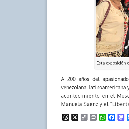
Está exposición
A 200 años del apasionado 
venezolana, latinoamericana y
acontecimiento en el Muse
Manuela Saenz y el “Libert
T
X
C
P
W
F
M
h
o
r
h
a
a