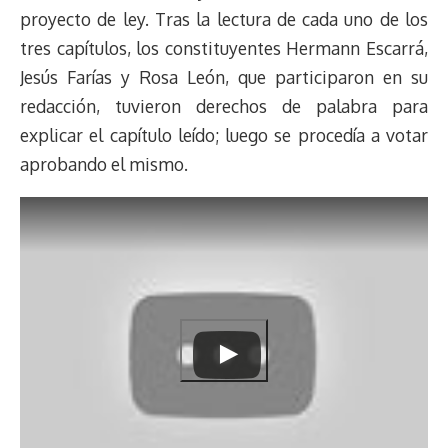
s
n
p
o
o
y
a
e
proyecto de ley. Tras la lectura de cada uno de los
k
p
k
n
m
s
tres capítulos, los constituyentes Hermann Escarrá,
t
Jesús Farías y Rosa León, que participaron en su
redacción, tuvieron derechos de palabra para
explicar el capítulo leído; luego se procedía a votar
aprobando el mismo.