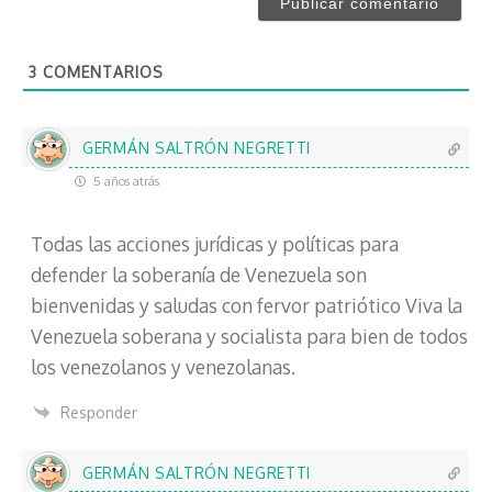
e
r
*
e
o
3
COMENTARIOS
e
l
e
c
GERMÁN SALTRÓN NEGRETTI
t
5 años atrás
r
ó
Todas las acciones jurídicas y políticas para
n
i
defender la soberanía de Venezuela son
c
bienvenidas y saludas con fervor patriótico Viva la
o
Venezuela soberana y socialista para bien de todos
los venezolanos y venezolanas.
Responder
GERMÁN SALTRÓN NEGRETTI