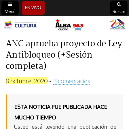
EN VIVO
Menú
Buscar
Alba
Ciudad
ANC aprueba proyecto de Ley
Antibloqueo (+Sesión
96.3
completa)
FM
8 octubre, 2020
•
3 comentarios
ESTA NOTICIA FUE PUBLICADA HACE
MUCHO TIEMPO
Usted está leyendo una publicación de