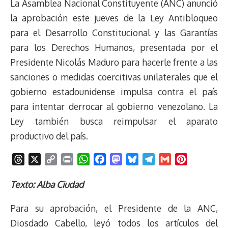
La Asamblea Nacional Constituyente (ANC) anunció
la aprobación este jueves de la Ley Antibloqueo
para el Desarrollo Constitucional y las Garantías
para los Derechos Humanos, presentada por el
Presidente Nicolás Maduro para hacerle frente a las
sanciones o medidas coercitivas unilaterales que el
gobierno estadounidense impulsa contra el país
para intentar derrocar al gobierno venezolano. La
Ley también busca reimpulsar el aparato
productivo del país.
T
X
C
P
W
F
M
B
T
G
P
h
o
r
h
a
a
l
e
m
i
r
p
i
a
c
s
u
l
a
n
Texto: Alba Ciudad
e
y
n
t
e
t
e
e
i
t
Para su aprobación, el Presidente de la ANC,
a
L
t
s
b
o
s
g
l
e
d
i
A
o
d
k
r
r
Diosdado Cabello, leyó todos los artículos del