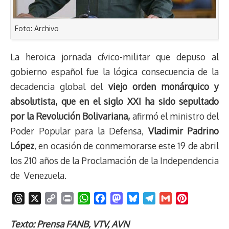
Foto: Archivo
La heroica jornada cívico-militar que depuso al
gobierno español fue la lógica consecuencia de la
decadencia global del
viejo orden monárquico y
absolutista, que en el siglo XXI ha sido sepultado
por la Revolución Bolivariana,
afirmó el ministro del
Poder Popular para la Defensa,
Vladimir Padrino
López
, en ocasión de conmemorarse este 19 de abril
los 210 años de la Proclamación de la Independencia
de Venezuela.
T
X
C
P
W
F
M
B
T
G
P
h
o
r
h
a
a
l
e
m
i
r
p
i
a
c
s
u
l
a
n
Texto: Prensa FANB, VTV, AVN