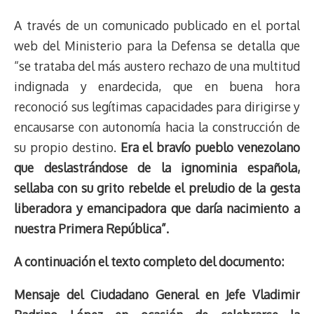
e
y
n
t
e
t
e
e
i
t
A través de un comunicado publicado en el portal
a
L
t
s
b
o
s
g
l
e
d
i
A
o
d
k
r
r
web del Ministerio para la Defensa se detalla que
s
n
p
o
o
y
a
e
“se trataba del más austero rechazo de una multitud
k
p
k
n
m
s
indignada y enardecida, que en buena hora
t
reconoció sus legítimas capacidades para dirigirse y
encausarse con autonomía hacia la construcción de
su propio destino.
Era el bravío pueblo venezolano
que deslastrándose de la ignominia española,
sellaba con su grito rebelde el preludio de la gesta
liberadora y emancipadora que daría nacimiento a
nuestra Primera República”.
A continuación el texto completo del documento:
Mensaje del Ciudadano General en Jefe Vladimir