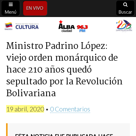
EN VIVO
Menú
Buscar
Alba
Ciudad
Ministro Padrino López:
viejo orden monárquico de
96.3
hace 210 años quedó
FM
sepultado por la Revolución
Bolivariana
19 abril, 2020
•
0 Comentarios