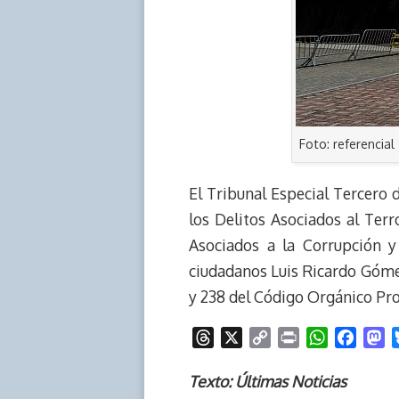
Foto: referencial
El Tribunal Especial Tercero
los Delitos Asociados al Ter
Asociados a la Corrupción y
ciudadanos Luis Ricardo Góme
y 238 del Código Orgánico Pro
T
X
C
P
W
F
M
h
o
r
h
a
a
r
p
i
a
c
s
Texto: Últimas Noticias