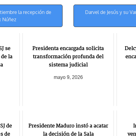
y
a
e
m
s
tiembre la recepción de
Darvel de Jesús y su Vam
t
ix Núñez
SJ se
Presidenta encargada solicita
Delc
 de la
transformación profunda del
enca
sa
sistema judicial
mayo 9, 2026
SJ de
Presidente Maduro instó a acatar
I
s de
la decisión de la Sala
ven