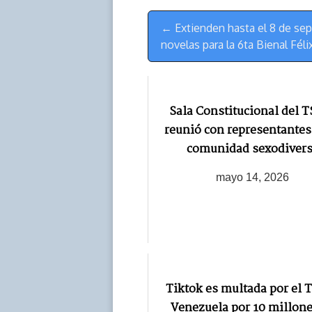
s
n
p
o
o
Menú
k
p
k
n
← Extienden hasta el 8 de sep
de
novelas para la 6ta Bienal Fél
Navegación
Sala Constitucional del T
reunió con representantes
comunidad sexodiver
mayo 14, 2026
Tiktok es multada por el T
Venezuela por 10 millone