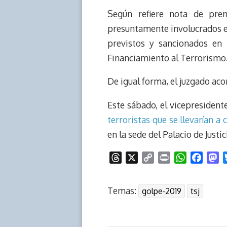
e
y
n
t
e
t
Según refiere nota de pren
a
L
t
s
b
o
d
i
A
o
d
presuntamente involucrados en 
s
n
p
o
o
previstos y sancionados en 
k
p
k
n
Financiamiento al Terrorismo
De igual forma, el juzgado aco
Este sábado, el vicepresident
terroristas que se llevarían a 
en la sede del Palacio de Justi
T
X
C
P
W
F
M
h
o
r
h
a
a
r
p
i
a
c
s
Temas:
golpe-2019
tsj
e
y
n
t
e
t
a
L
t
s
b
o
d
i
A
o
d