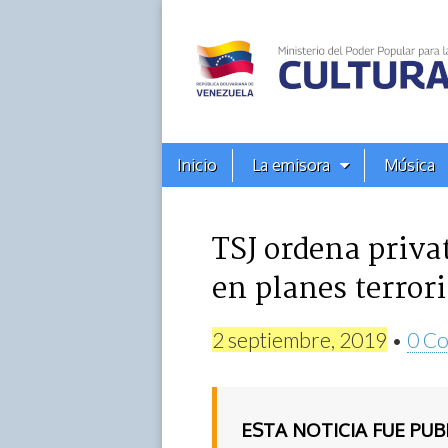
Alba
Ciudad
96.3
Menú
Skip
Inicio
La emisora
Música
principal
FM
to
content
TSJ ordena priva
en planes terrori
2 septiembre, 2019
•
0 Co
ESTA NOTICIA FUE PU