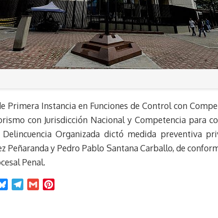
 de Primera Instancia en Funciones de Control con Compe
rorismo con Jurisdicción Nacional y Competencia para con
 Delincuencia Organizada dictó medida preventiva priv
z Peñaranda y Pedro Pablo Santana Carballo, de conformid
cesal Penal.
B
T
G
P
l
e
m
i
u
l
a
n