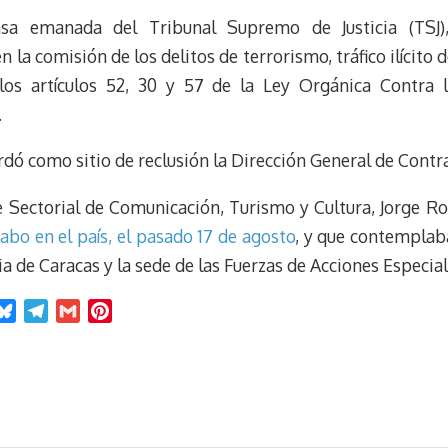
e
e
i
t
sa emanada del Tribunal Supremo de Justicia (TSJ),
s
g
l
e
k
r
r
la comisión de los delitos de terrorismo, tráfico ilícito 
y
a
e
los artículos 52, 30 y 57 de la Ley Orgánica Contra 
m
s
.
t
rdó como sitio de reclusión la Dirección General de Contra
e Sectorial de Comunicación, Turismo y Cultura, Jorge R
cabo en el país, el pasado 17 de agosto
, y que contemplab
cia de Caracas y la sede de las Fuerzas de Acciones Especia
B
T
G
P
l
e
m
i
u
l
a
n
e
e
i
t
s
g
l
e
k
r
r