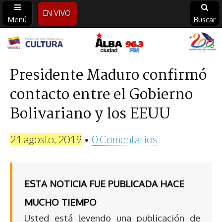
EN VIVO
Menú
Buscar
Alba
Ciudad
Presidente Maduro confirmó
contacto entre el Gobierno
96.3
Bolivariano y los EEUU
FM
21 agosto, 2019
•
0 Comentarios
ESTA NOTICIA FUE PUBLICADA HACE
MUCHO TIEMPO
Usted está leyendo una publicación de