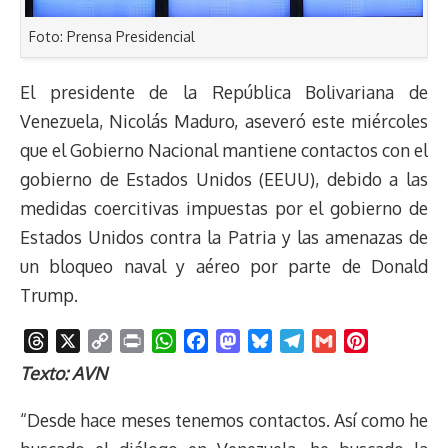
Foto: Prensa Presidencial
El presidente de la República Bolivariana de
Venezuela, Nicolás Maduro, aseveró este miércoles
que el Gobierno Nacional mantiene contactos con el
gobierno de Estados Unidos (EEUU), debido a las
medidas coercitivas impuestas por el gobierno de
Estados Unidos contra la Patria y las amenazas de
un bloqueo naval y aéreo por parte de Donald
Trump.
T
X
C
P
W
F
M
B
T
G
P
h
o
r
h
a
a
l
e
m
i
Texto: AVN
r
p
i
a
c
s
u
l
a
n
e
y
n
t
e
t
e
e
i
t
“Desde hace meses tenemos contactos. Así como he
a
L
t
s
b
o
s
g
l
e