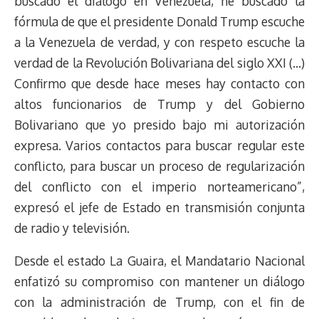
buscado el diálogo en Venezuela, he buscado la
d
i
A
o
d
k
r
r
fórmula de que el presidente Donald Trump escuche
s
n
p
o
o
y
a
e
a la Venezuela de verdad, y con respeto escuche la
k
p
k
n
m
s
t
verdad de la Revolución Bolivariana del siglo XXI (…)
Confirmo que desde hace meses hay contacto con
altos funcionarios de Trump y del Gobierno
Bolivariano que yo presido bajo mi autorización
expresa. Varios contactos para buscar regular este
conflicto, para buscar un proceso de regularización
del conflicto con el imperio norteamericano”,
expresó el jefe de Estado en transmisión conjunta
de radio y televisión.
Desde el estado La Guaira, el Mandatario Nacional
enfatizó su compromiso con mantener un diálogo
con la administración de Trump, con el fin de