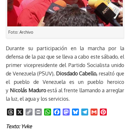
Foto: Archivo
Durante su participación en la marcha por la
defensa de la paz que se lleva a cabo este sábado, el
primer vicepresidente del Partido Socialista unido
de Venezuela (PSUV),
Diosdado Cabello,
resaltó que
el pueblo de Venezuela es un pueblo heroico
y
Nicolás Maduro
está al frente llamando a arreglar
la luz, el agua y los servicios.
T
X
C
P
W
F
M
B
T
G
P
h
o
r
h
a
a
l
e
m
i
r
p
i
a
c
s
u
l
a
n
Texto: Yvke