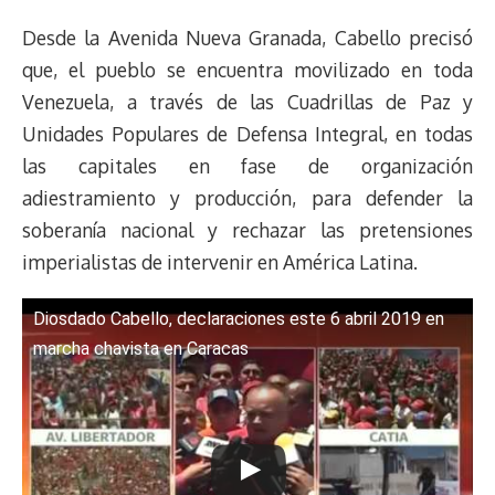
e
y
n
t
e
t
e
e
i
t
Desde la Avenida Nueva Granada, Cabello precisó
a
L
t
s
b
o
s
g
l
e
d
i
A
o
d
k
r
r
que, el pueblo se encuentra movilizado en toda
s
n
p
o
o
y
a
e
Venezuela, a través de las Cuadrillas de Paz y
k
p
k
n
m
s
Unidades Populares de Defensa Integral, en todas
t
las capitales en fase de organización
adiestramiento y producción, para defender la
soberanía nacional y rechazar las pretensiones
imperialistas de intervenir en América Latina.
Diosdado Cabello, declaraciones este 6 abril 2019 en
marcha chavista en Caracas