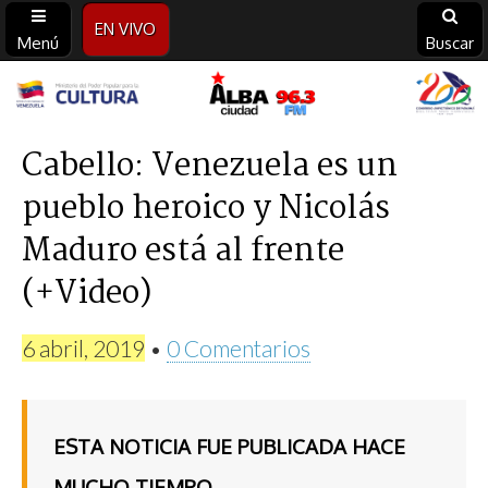
EN VIVO
Menú
Buscar
Alba
Ciudad
Cabello: Venezuela es un
pueblo heroico y Nicolás
96.3
Maduro está al frente
FM
(+Video)
6 abril, 2019
•
0 Comentarios
ESTA NOTICIA FUE PUBLICADA HACE
MUCHO TIEMPO