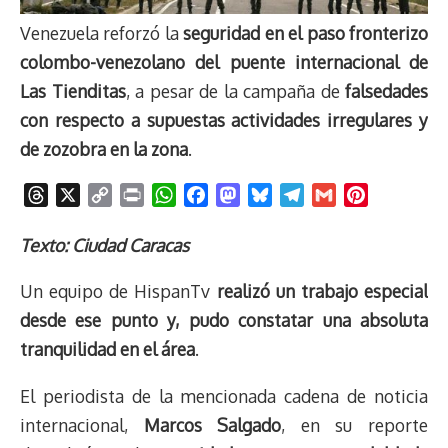
Venezuela reforzó la
seguridad en el paso fronterizo
colombo-venezolano del puente internacional de
Las Tienditas
, a pesar de la campaña de
falsedades
con respecto a supuestas actividades irregulares y
de zozobra en la zona
.
T
X
C
P
W
F
M
B
T
G
P
h
o
r
h
a
a
l
e
m
i
r
p
i
a
c
s
u
l
a
n
Texto: Ciudad Caracas
e
y
n
t
e
t
e
e
i
t
Un equipo de HispanTv
realizó un trabajo especial
a
L
t
s
b
o
s
g
l
e
d
i
A
o
d
k
r
r
desde ese punto y, pudo constatar una absoluta
s
n
p
o
o
y
a
e
tranquilidad en el área
.
k
p
k
n
m
s
t
El periodista de la mencionada cadena de noticia
internacional,
Marcos Salgado
, en su reporte