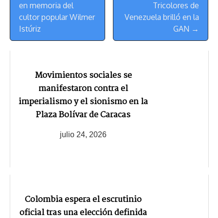
de
en memoria del
Tricolores de
Navegación
cultor popular Wilmer
Venezuela brilló en la
Istúriz
GAN →
Movimientos sociales se
manifestaron contra el
imperialismo y el sionismo en la
Plaza Bolívar de Caracas
julio 24, 2026
Colombia espera el escrutinio
oficial tras una elección definida