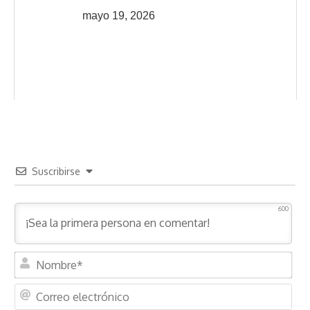
mayo 19, 2026
Suscribirse
600
N
o
m
C
b
o