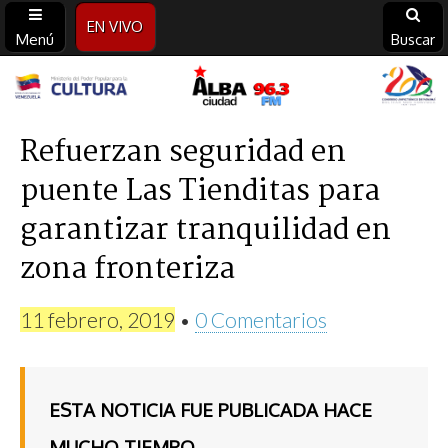
EN VIVO
Menú
Buscar
Alba
Ciudad
Refuerzan seguridad en
puente Las Tienditas para
96.3
garantizar tranquilidad en
FM
zona fronteriza
11 febrero, 2019
•
0 Comentarios
ESTA NOTICIA FUE PUBLICADA HACE
MUCHO TIEMPO