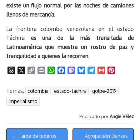
existe un flujo normal por las noches de camiones
llenos de mercancía
.
La frontera colombo venezolana en el estado
Táchira
es una de la más transitada de
Latinoamérica que muestra un rostro de paz y
tranquilidad a quienes la recorren
.
T
X
C
P
W
F
M
B
T
G
P
h
o
r
h
a
a
l
e
m
i
r
p
i
a
c
s
u
l
a
n
Temas:
colombia
estado-tachira
golpe-2019
e
y
n
t
e
t
e
e
i
t
a
L
t
s
b
o
s
g
l
e
imperialismo
d
i
A
o
d
k
r
r
s
n
p
o
o
y
a
e
Publicado por
Angie Vélez
k
p
k
n
m
s
Menú
t
← Tarde de boleros
Agrupación Danzas