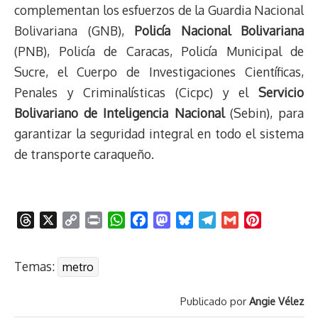
complementan los esfuerzos de la Guardia Nacional
Bolivariana (GNB),
Policía Nacional Bolivariana
(PNB), Policía de Caracas, Policía Municipal de
Sucre, el Cuerpo de Investigaciones Científicas,
Penales y Criminalísticas (Cicpc) y el
Servicio
Bolivariano de Inteligencia Nacional
(Sebin), para
garantizar la seguridad integral en todo el sistema
de transporte caraqueño.
T
X
C
P
W
F
M
B
T
G
P
h
o
r
h
a
a
l
e
m
i
r
p
i
a
c
s
u
l
a
n
Temas:
metro
e
y
n
t
e
t
e
e
i
t
a
L
t
s
b
o
s
g
l
e
Publicado por
Angie Vélez
d
i
A
o
d
k
r
r