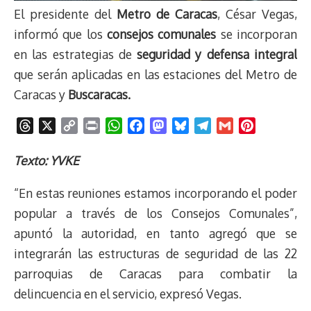
El presidente del
Metro de Caracas
, César Vegas,
informó que los
consejos comunales
se incorporan
en las estrategias de
seguridad y defensa integral
que serán aplicadas en las estaciones del Metro de
Caracas y
Buscaracas.
T
X
C
P
W
F
M
B
T
G
P
h
o
r
h
a
a
l
e
m
i
r
p
i
a
c
s
u
l
a
n
Texto: YVKE
e
y
n
t
e
t
e
e
i
t
“En estas reuniones estamos incorporando el poder
a
L
t
s
b
o
s
g
l
e
d
i
A
o
d
k
r
r
popular a través de los Consejos Comunales”,
s
n
p
o
o
y
a
e
apuntó la autoridad, en tanto agregó que se
k
p
k
n
m
s
integrarán las estructuras de seguridad de las 22
t
parroquias de Caracas para combatir la
delincuencia en el servicio, expresó Vegas.