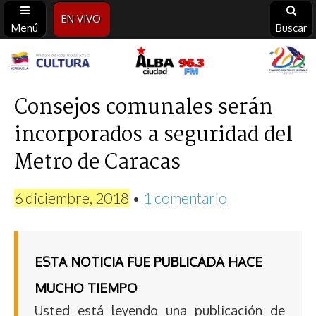
EN VIVO
Menú
Buscar
Alba
Ciudad
Consejos comunales serán
incorporados a seguridad del
96.3
Metro de Caracas
FM
6 diciembre, 2018
•
1 comentario
ESTA NOTICIA FUE PUBLICADA HACE
MUCHO TIEMPO
Usted está leyendo una publicación de