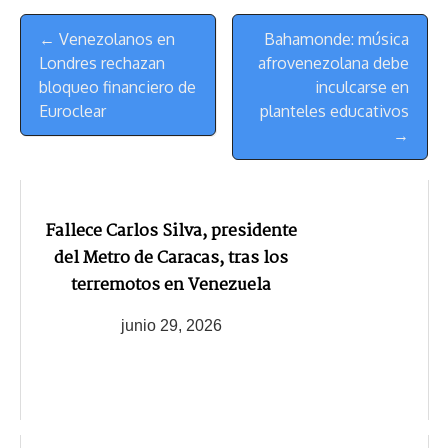
s
n
p
o
o
y
a
e
Menú
k
p
k
n
m
s
← Venezolanos en
Bahamonde: música
de
t
Londres rechazan
afrovenezolana debe
Navegación
bloqueo financiero de
inculcarse en
Euroclear
planteles educativos
→
Fallece Carlos Silva, presidente
del Metro de Caracas, tras los
terremotos en Venezuela
junio 29, 2026