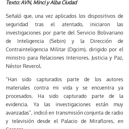
h
o
r
h
a
a
l
e
m
i
Texto: AVN, Minci y Alba Ciudad
r
p
i
a
c
s
u
l
a
n
e
y
n
t
e
t
e
e
i
t
Señaló que, una vez aplicados los dispositivos de
a
L
t
s
b
o
s
g
l
e
seguridad tras el atentado, iniciaron las
d
i
A
o
d
k
r
r
investigaciones por parte del Servicio Bolivariano
s
n
p
o
o
y
a
e
de Inteligencia (Sebin) y la Dirección de
k
p
k
n
m
s
t
Contrainteligencia Militar (Dgcim), dirigido por el
ministro para Relaciones Interiores, Justicia y Paz,
Néstor Reverol.
“Han sido capturados parte de los autores
materiales contra mi vida y se encuentra ya
procesados. Ha sido capturado parte de la
evidencia. Ya las investigaciones están muy
avanzadas”, indicó en transmisión conjunta de radio
y televisión desde el Palacio de Miraflores, en