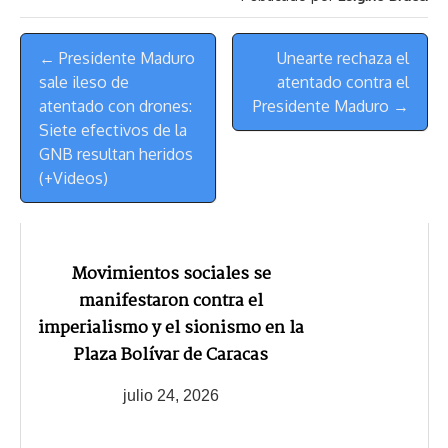
t
Menú
← Presidente Maduro
Unearte rechaza el
de
sale ileso de
atentado contra el
Navegación
atentado con drones:
Presidente Maduro →
Siete efectivos de la
GNB resultan heridos
(+Videos)
Movimientos sociales se
manifestaron contra el
imperialismo y el sionismo en la
Plaza Bolívar de Caracas
julio 24, 2026