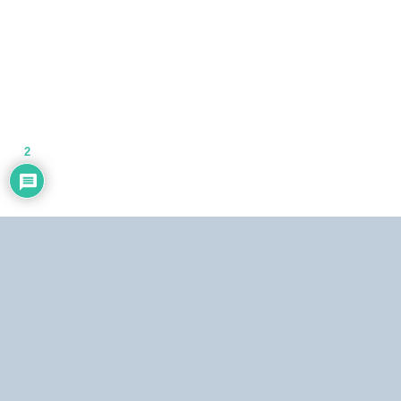
2
Dirección:
Centro Simón Bolívar, Torre Norte, piso 19. El Silencio, Caracas,
República Bolivariana de Venezuela.
Teléfonos:
Estudio: (0212) 481.5408, 481.9861.
Copyright © 2026
Alba Ciudad 96.3 FM
. Algunos derechos reservados.