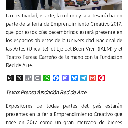
La creatividad, el arte, la cultura y la artesanía hacen
parte de la feria de Emprendimiento Creativo 2017,
que por estos días decembrinos estará presente en
los espacios abiertos de la Universidad Nacional de
las Artes (Unearte), el Eje del Buen Vivir (IAEM) y el
Teatro Teresa Carreño de la mano con la Fundación
Red de Arte.
T
X
C
P
W
F
M
B
T
G
P
h
o
r
h
a
a
l
e
m
i
r
p
i
a
c
s
u
l
a
n
Texto: Prensa fundación Red de Arte
e
y
n
t
e
t
e
e
i
t
Expositores de todas partes del país estarán
a
L
t
s
b
o
s
g
l
e
d
i
A
o
d
k
r
r
presentes en la feria Emprendimiento Creativo que
s
n
p
o
o
y
a
e
nace en 2017 como un gran mercado de bienes
k
p
k
n
m
s