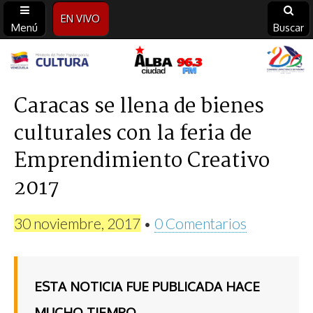
EN VIVO
Menú
Buscar
Alba
Ciudad
Caracas se llena de bienes
culturales con la feria de
96.3
Emprendimiento Creativo
FM
2017
30 noviembre, 2017
•
0 Comentarios
ESTA NOTICIA FUE PUBLICADA HACE
MUCHO TIEMPO