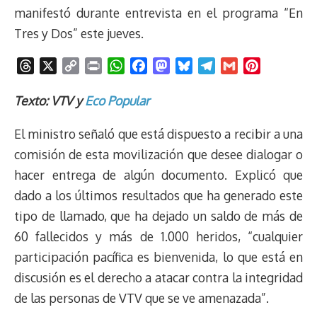
manifestó durante entrevista en el programa “En
Tres y Dos” este jueves.
T
X
C
P
W
F
M
B
T
G
P
h
o
r
h
a
a
l
e
m
i
r
p
i
a
c
s
u
l
a
n
Texto: VTV y
Eco Popular
e
y
n
t
e
t
e
e
i
t
El ministro señaló que está dispuesto a recibir a una
a
L
t
s
b
o
s
g
l
e
d
i
A
o
d
k
r
r
comisión de esta movilización que desee dialogar o
s
n
p
o
o
y
a
e
hacer entrega de algún documento. Explicó que
k
p
k
n
m
s
dado a los últimos resultados que ha generado este
t
tipo de llamado, que ha dejado un saldo de más de
60 fallecidos y más de 1.000 heridos, “cualquier
participación pacífica es bienvenida, lo que está en
discusión es el derecho a atacar contra la integridad
de las personas de VTV que se ve amenazada”.