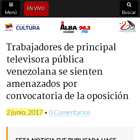
EN VIVO
Menú
Buscar
Alba
Ciudad
Trabajadores de principal
televisora pública
96.3
venezolana se sienten
FM
amenazados por
convocatoria de la oposición
2 junio, 2017
•
0 Comentarios