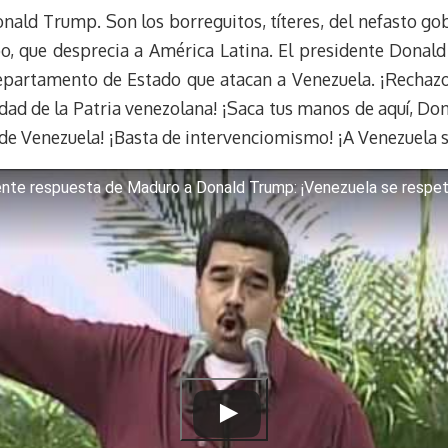
ald Trump. Son los borreguitos, títeres, del nefasto go
s
g
l
e
k
r
r
o, que desprecia a América Latina. El presidente Donal
y
a
e
 Departamento de Estado que atacan a Venezuela. ¡Rechazo
m
s
dad de la Patria venezolana! ¡Saca tus manos de aquí, D
t
 Venezuela! ¡Basta de intervenciomismo! ¡A Venezuela se
nte respuesta de Maduro a Donald Trump: ¡Venezuela se respeta