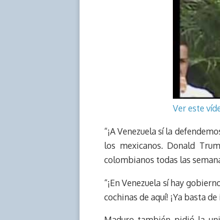
Ver este ví
“¡A Venezuela sí la defendem
los mexicanos. Donald Trum
colombianos todas las semana
“¡En Venezuela sí hay gobiern
cochinas de aquí! ¡Ya basta de
Maduro también pidió la uni