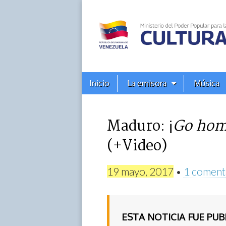
Alba
Ciudad
96.3
Menú
Skip
Inicio
La emisora
Música
principal
FM
to
content
Maduro: ¡
Go ho
(+Video)
19 mayo, 2017
•
1 coment
ESTA NOTICIA FUE PU