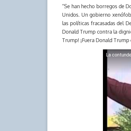
“Se han hecho borregos de Don
a
L
t
s
b
o
d
i
A
o
d
Unidos. Un gobierno xenófob
s
n
p
o
o
las políticas fracasadas del
k
p
k
n
Donald Trump contra la digni
Trump! ¡Fuera Donald Trump de
La contunde