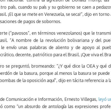
stro país, cuando su país y su gobierno se caen a pedazo
il. ¡El que se mete en Venezuela, se seca!”, dijo en torno
cusaciones de pagos de sobornos.
rte (“pavosos”, en términos venezolanos) que le transmi
Brasil. “A nombre de la revolución bolivariana y del pue
, le envío unas palabras de aliento y de apoyo al pueb
ático, decente, patriótico para el Brasil. ¡Que viva el Bra
uro se preguntó, bromeando: “¿Y qué dice la OEA y qué di
perdón de la basura, porque al menos la basura se puede 
s bombas de la oposición aquí”, dijo en tácita referencia a
de Comunicación e Información, Ernesto Villegas,
leyó u
uó como “un absurdo de antología las expresiones profer