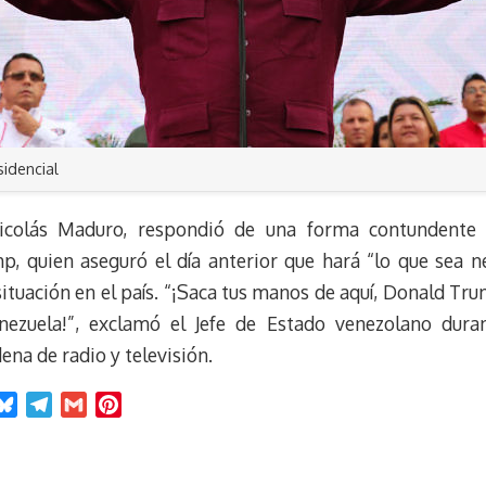
sidencial
Nicolás Maduro, respondió de una forma contundente
, quien aseguró el día anterior que hará “lo que sea ne
situación en el país. “¡Saca tus manos de aquí, Donald Tru
ezuela!”, exclamó el Jefe de Estado venezolano duran
ena de radio y televisión.
B
T
G
P
l
e
m
i
u
l
a
n
e
e
i
t