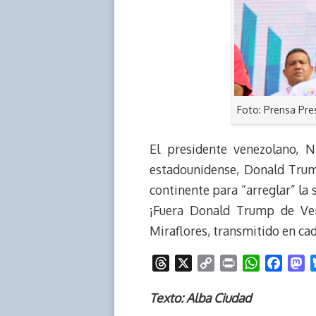
Foto: Prensa Pre
El presidente venezolano, 
estadounidense, Donald Trump
continente para “arreglar” la 
¡Fuera Donald Trump de Ven
Miraflores, transmitido en cad
T
X
C
P
W
F
M
h
o
r
h
a
a
r
p
i
a
c
s
Texto: Alba Ciudad
e
y
n
t
e
t