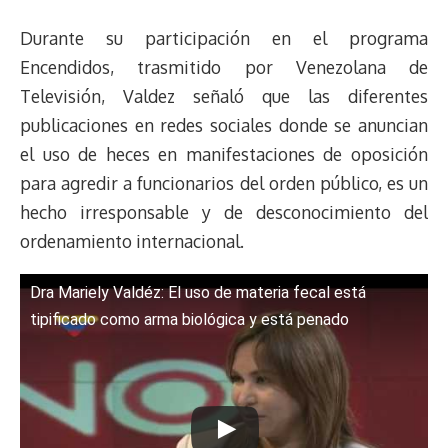
r
p
i
a
c
s
u
l
a
n
e
y
n
t
e
t
e
e
i
t
Durante su participación en el programa
a
L
t
s
b
o
s
g
l
e
Encendidos, trasmitido por Venezolana de
d
i
A
o
d
k
r
r
Televisión, Valdez señaló que las diferentes
s
n
p
o
o
y
a
e
publicaciones en redes sociales donde se anuncian
k
p
k
n
m
s
t
el uso de heces en manifestaciones de oposición
para agredir a funcionarios del orden público, es un
hecho irresponsable y de desconocimiento del
ordenamiento internacional.
Dra Mariely Valdéz: El uso de materia fecal está
tipificado como arma biológica y está penado