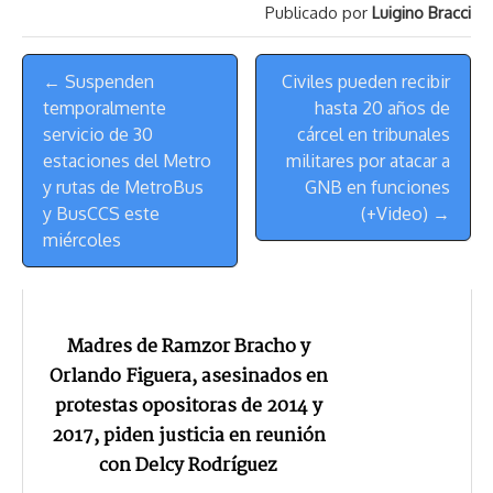
Publicado por
Luigino Bracci
d
i
A
o
d
k
r
r
s
n
p
o
o
y
a
e
Menú
k
p
k
n
m
s
← Suspenden
Civiles pueden recibir
de
t
temporalmente
hasta 20 años de
Navegación
servicio de 30
cárcel en tribunales
estaciones del Metro
militares por atacar a
y rutas de MetroBus
GNB en funciones
y BusCCS este
(+Video) →
miércoles
Madres de Ramzor Bracho y
Orlando Figuera, asesinados en
protestas opositoras de 2014 y
2017, piden justicia en reunión
con Delcy Rodríguez