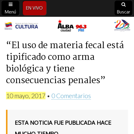
EN VIVO
Menú
Buscar
Alba
Ciudad
“El uso de materia fecal está
tipificado como arma
96.3
biológica y tiene
FM
consecuencias penales”
10 mayo, 2017
•
0 Comentarios
ESTA NOTICIA FUE PUBLICADA HACE
MUCHO TIEMPO