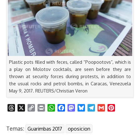
Plastic pots filled with feces, called “Poopootovs”, which is
a play on Molotov cocktails, are seen before they are
thrown at security forces during protests, in addition to
the usual rocks and petrol bombs, in Caracas, Venezuela
May 9, 2017. REUTERS/Christian Veron
T
X
C
P
W
F
M
B
T
G
P
h
o
r
h
a
a
l
e
m
i
r
p
i
a
c
s
u
l
a
n
Temas:
Guarimbas 2017
oposicion
e
y
n
t
e
t
e
e
i
t
a
L
t
s
b
o
s
g
l
e