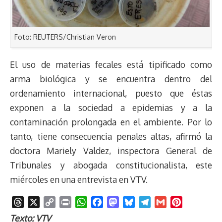
Foto: REUTERS/Christian Veron
El uso de materias fecales está tipificado como
arma biológica y se encuentra dentro del
ordenamiento internacional, puesto que éstas
exponen a la sociedad a epidemias y a la
contaminación prolongada en el ambiente. Por lo
tanto, tiene consecuencia penales altas, afirmó la
doctora Mariely Valdez, inspectora General de
Tribunales y abogada constitucionalista, este
miércoles en una entrevista en VTV.
T
X
C
P
W
F
M
B
T
G
P
h
o
r
h
a
a
l
e
m
i
Texto: VTV