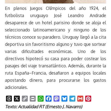
En plenos Juegos Olímpicos del año 1924, el
futbolista uruguayo José Leandro Andrade
desaparece de un hotel parisino donde se aloja el
seleccionado latinoamericano y ninguno de los
técnicos conoce su paradero. Uruguay llegó a la cita
deportiva sin favoritismo alguno y tuvo que sortear
varias dificultades económicas. Uno de los
directivos hipotecó su casa para poder costear los
pasajes del viaje transatlántico. Además, durante la
ruta España–Francia, desafiaron a equipos locales
apostando dinero, para procurarse los gastos
adicionales.
T
X
C
P
W
F
M
B
T
G
P
h
o
r
h
a
a
l
e
m
i
Texto: Actualidad RT (Ernesto J. Navarro)
r
p
i
a
c
s
u
l
a
n