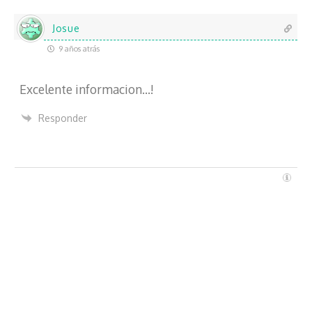
e
c
Josue
t
9 años atrás
r
ó
Excelente informacion…!
n
i
Responder
c
o