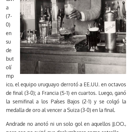
a
(7-
0)
en
su
de
but
olí
mp
ico, el equipo uruguayo derrotó a EE.UU. en octavos
de final (3-0); a Francia (5-1) en cuartos. Luego, ganó
la semifinal a los Países Bajos (2-1) y se colgó la
medalla de oro al vencer a Suiza (3-0) en la final.
Andrade no anotó ni un solo gol en aquellos JJ.OO.,