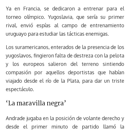
e
y
n
t
e
t
e
e
i
t
Ya en Francia, se dedicaron a entrenar para el
a
L
t
s
b
o
s
g
l
e
torneo olímpico. Yugoslavia, que sería su primer
d
i
A
o
d
k
r
r
rival, envió espías al campo de entrenamiento
s
n
p
o
o
y
a
e
uruguayo para estudiar las tácticas enemigas.
k
p
k
n
m
s
t
Los suramericanos, enterados de la presencia de los
yugoslavos, fingieron falta de destreza con la pelota
y los europeos salieron del terreno sintiendo
compasión por aquellos deportistas que habían
viajado desde el río de la Plata, para dar un triste
espectáculo.
‘La maravilla negra’
Andrade jugaba en la posición de volante derecho y
desde el primer minuto de partido llamó la