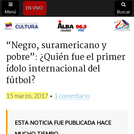
EN VIVO
Menú
Buscar
Alba
Ciudad
“Negro, suramericano y
pobre”: ¿Quién fue el primer
96.3
ídolo internacional del
FM
fútbol?
15 marzo, 2017
•
1 comentario
ESTA NOTICIA FUE PUBLICADA HACE
MUCHO TIEMPO