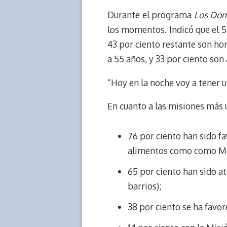
e
y
n
t
e
t
Durante el programa
Los Dom
a
L
t
s
b
o
los momentos. Indicó que el 57
d
i
A
o
d
43 por ciento restante son hom
s
n
p
o
o
a 55 años, y 33 por ciento son 
k
p
k
n
“Hoy en la noche voy a tener u
En cuanto a las misiones más 
76 por ciento han sido f
alimentos como como Mer
65 por ciento han sido a
barrios);
38 por ciento se ha favo