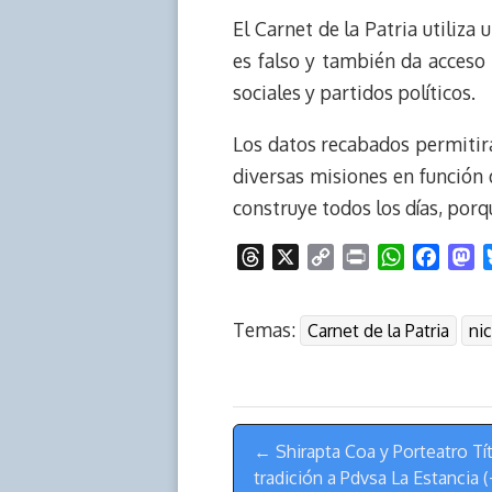
El Carnet de la Patria utiliza
es falso y también da acceso
sociales y partidos políticos.
Los datos recabados permitirán
diversas misiones en función 
construye todos los días, por
T
X
C
P
W
F
M
h
o
r
h
a
a
r
p
i
a
c
s
Temas:
Carnet de la Patria
ni
e
y
n
t
e
t
a
L
t
s
b
o
d
i
A
o
d
s
n
p
o
o
Menú
k
p
k
n
← Shirapta Coa y Porteatro Tít
de
tradición a Pdvsa La Estancia 