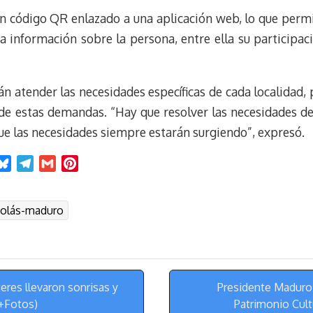
 un código QR enlazado a una aplicación web, lo que perm
 a información sobre la persona, entre ella su participa
 atender las necesidades específicas de cada localidad, p
de estas demandas. “Hay que resolver las necesidades de 
que las necesidades siempre estarán surgiendo”, expresó.
B
T
G
P
l
e
m
i
u
l
a
n
colás-maduro
e
e
i
t
s
g
l
e
k
r
r
y
a
e
m
s
eres llevaron sonrisas y
Presidente Maduro 
t
(+Fotos)
Patrimonio Cult