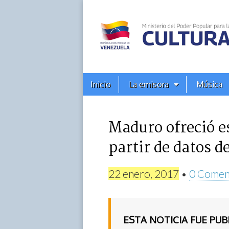
Alba
Ciudad
96.3
Menú
Skip
Inicio
La emisora
Música
principal
FM
to
content
Maduro ofreció es
partir de datos d
22 enero, 2017
•
0 Comen
ESTA NOTICIA FUE PU