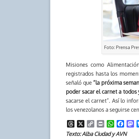
Foto: Prensa Pre
Misiones como Alimentación
registrados hasta los moment
señaló que
“la próxima semana
poder sacar el carnet a todos 
sacarse el carnet”. Así lo in
los venezolanos a seguirse ce
T
X
C
P
W
F
M
h
o
r
h
a
a
Texto: Alba Ciudad y AVN
r
p
i
a
c
s