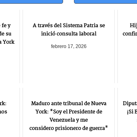
fe y
A través del Sistema Patria se
Hi
de su
inició consulta laboral
confi
a York
febrero 17, 2026
rk:
Maduro ante tribunal de Nueva
Diput
nos
York: "Soy el Presidente de
¡Si
Venezuela y me
considero prisionero de guerra"