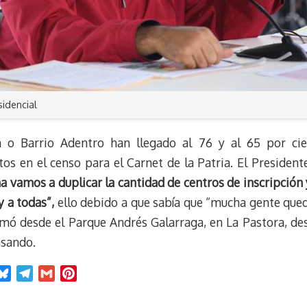
sidencial
 o Barrio Adentro han llegado al 76 y al 65 por cien
os en el censo para el Carnet de la Patria. El President
 vamos a duplicar la cantidad de centros de inscripción
y a todas”,
ello debido a que sabía que “mucha gente qued
formó desde el Parque Andrés Galarraga, en La Pastora, d
nsando.
B
T
G
P
l
e
m
i
u
l
a
n