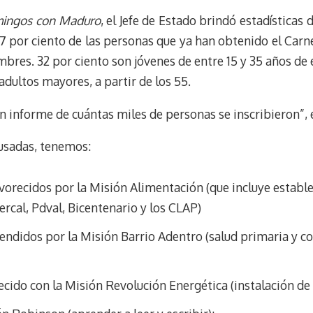
e
e
i
t
ingos con Maduro
, el Jefe de Estado brindó estadísticas
s
g
l
e
 por ciento de las personas que ya han obtenido el Carne
k
r
r
bres. 32 por ciento son jóvenes de entre 15 y 35 años de 
y
a
e
adultos mayores, a partir de los 55.
m
s
t
n informe de cuántas miles de personas se inscribieron”,
usadas, tenemos:
avorecidos por la Misión Alimentación (que incluye estab
cal, Pdval, Bicentenario y los CLAP)
tendidos por la Misión Barrio Adentro (salud primaria y c
recido con la Misión Revolución Energética (instalación d