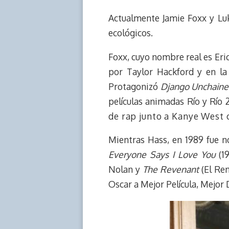
e
y
n
t
e
t
Actualmente Jamie Foxx y Luk
a
L
t
s
b
o
d
i
A
o
d
ecológicos.
s
n
p
o
o
k
p
k
n
Foxx, cuyo nombre real es Eri
por Taylor Hackford y en la
Protagonizó
Django Unchain
películas animadas Río y Río 
de rap junto a Kanye West c
Mientras Hass, en 1989 fue n
Everyone Says I Love You
(1
Nolan y
The Revenant
(El Ren
Oscar a Mejor Película, Mejor 