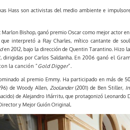
e
e
i
t
as Hass son activistas del medio ambiente e impulsore
s
g
l
e
k
r
r
y
a
e
m
s
c Marlon Bishop, ganó premio Oscar como mejor actor en 
t
 que interpretó a Ray Charles, mítico cantante de soul
ed
en 2012, bajo la dirección de Quentin Tarantino. Hizo l
2, dirigidas por Carlos Saldanha.
En 2006 ganó el Gra
on la canción “
Gold Digger
”.
ominado al premio Emmy. Ha participado en más de 50 pe
996) de Woody Allen,
Zoolander
(2001) de Ben Stiller,
In
acido) de Alejandro Iñárritu, que protagonizó Leonardo 
Director y Mejor Guión Original.