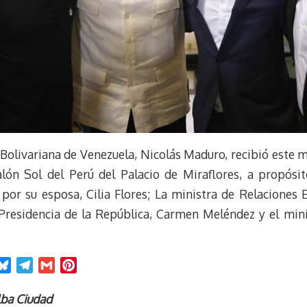
 Bolivariana de Venezuela, Nicolás Maduro, recibió este m
lón Sol del Perú del Palacio de Miraflores, a propósito
or su esposa, Cilia Flores; La ministra de Relaciones Ex
Presidencia de la República, Carmen Meléndez y el mini
B
T
G
P
l
e
m
i
u
l
a
n
lba Ciudad