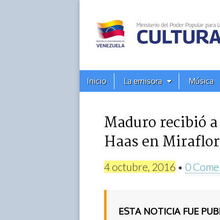
Alba
Ciudad
96.3
Menú
Skip
Inicio
La emisora
Música
principal
FM
to
content
Maduro recibió a
Haas en Miraflor
4 octubre, 2016
•
0 Come
ESTA NOTICIA FUE PU