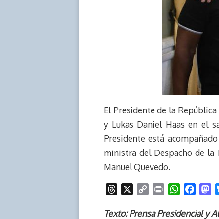
El Presidente de la República
y Lukas Daniel Haas en el sa
Presidente está acompañado p
ministra del Despacho de la 
Manuel Quevedo.
T
X
C
P
W
F
M
h
o
r
h
a
a
r
p
i
a
c
s
Texto: Prensa Presidencial y A