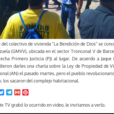
 del colectivo de vivienda “La Bendición de Dios” se con
uela (GMVV), ubicada en el sector Tronconal V de Barcel
cha Primero Justicia (PJ) al lugar. De acuerdo a Jaque
ndieron darles una charla sobre la Ley de Propiedad de 
onal (AN) el pasado martes, pero el pueblo revolucionar
y, los sacaron del complejo habitacional.
B
T
G
P
l
e
m
i
u
l
a
n
e TV grabó lo ocurrido en video, le invitamos a verlo.
e
e
i
t