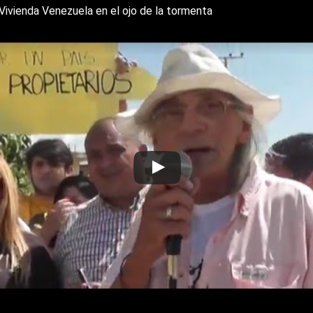
s
g
l
e
Vivienda Venezuela en el ojo de la tormenta
k
r
r
y
a
e
m
s
t