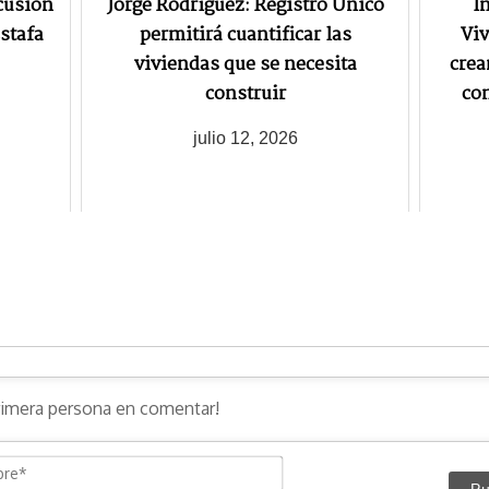
cusión
Jorge Rodríguez: Registro Único
I
stafa
permitirá cuantificar las
Vi
viviendas que se necesita
crea
construir
co
julio 12, 2026
N