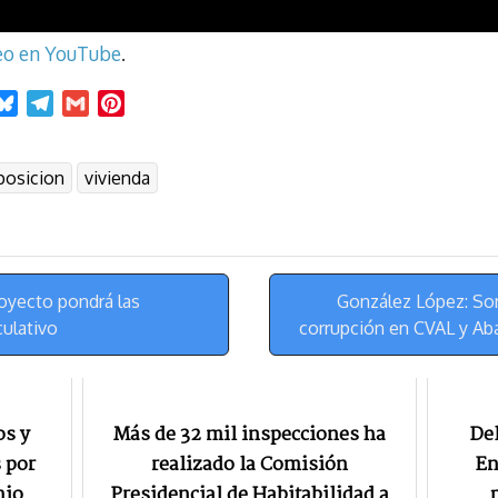
deo en YouTube
.
B
T
G
P
l
e
m
i
u
l
a
n
posicion
vivienda
e
e
i
t
s
g
l
e
k
r
r
y
a
e
m
s
oyecto pondrá las
González López: So
t
ulativo
corrupción en CVAL y Ab
os y
Más de 32 mil inspecciones ha
Del
 por
realizado la Comisión
En
nio
Presidencial de Habitabilidad a