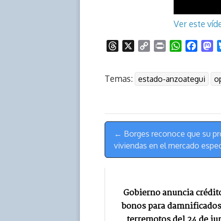
Ver este ví
T
X
C
P
W
F
M
h
o
r
h
a
a
r
p
i
a
c
s
Temas:
estado-anzoategui
o
e
y
n
t
e
t
a
L
t
s
b
o
d
i
A
o
d
s
n
p
o
o
Menú
k
p
k
n
← Borges reconoce que su pr
de
viviendas en el mercado espec
Navegación
Gobierno anuncia crédit
bonos para damnificados
terremotos del 24 de ju