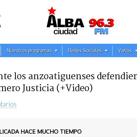
Nuestros programas
Redes Sociales
Varios
e los anzoatiguenses defendie
mero Justicia (+Video)
tarios
BLICADA HACE MUCHO TIEMPO