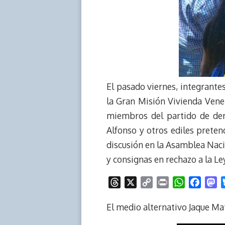
El pasado viernes, integrantes
la Gran Misión Vivienda Venez
miembros del partido de dere
Alfonso y otros ediles prete
discusión en la Asamblea Naci
y consignas en rechazo a la Le
T
X
C
P
W
F
M
h
o
r
h
a
a
r
p
i
a
c
s
El medio alternativo Jaque Mat
e
y
n
t
e
t