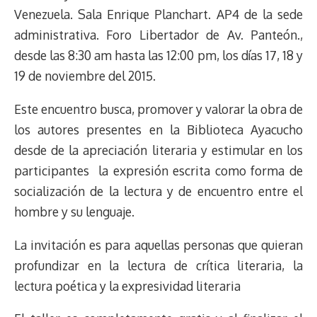
s
n
p
o
o
y
a
e
Venezuela. Sala Enrique Planchart. AP4 de la sede
k
p
k
n
m
s
administrativa. Foro Libertador de Av. Panteón.,
t
desde las 8:30 am hasta las 12:00 pm, los días 17, 18 y
19 de noviembre del 2015.
Este encuentro busca, promover y valorar la obra de
los autores presentes en la Biblioteca Ayacucho
desde de la apreciación literaria y estimular en los
participantes la expresión escrita como forma de
socialización de la lectura y de encuentro entre el
hombre y su lenguaje.
La invitación es para aquellas personas que quieran
profundizar en la lectura de crítica literaria, la
lectura poética y la expresividad literaria