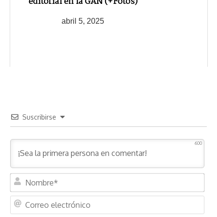
editorial en la GAN (+Fotos)
abril 5, 2025
Suscribirse
600
N
o
m
C
b
o