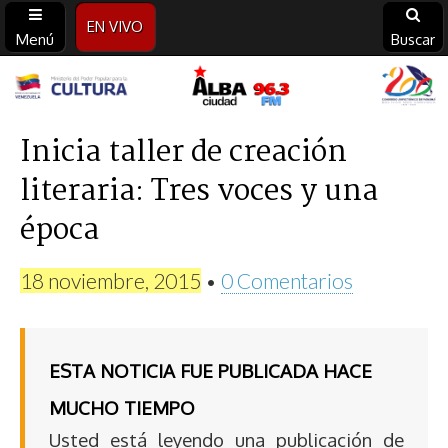
EN VIVO
Menú
Buscar
Alba
Ciudad
Inicia taller de creación
literaria: Tres voces y una
96.3
época
FM
18 noviembre, 2015
•
0 Comentarios
ESTA NOTICIA FUE PUBLICADA HACE
MUCHO TIEMPO
Usted está leyendo una publicación de