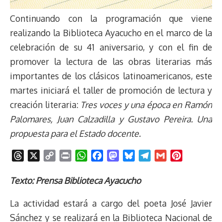
Continuando con la programación que viene
realizando la Biblioteca Ayacucho en el marco de la
celebración de su 41 aniversario, y con el fin de
promover la lectura de las obras literarias más
importantes de los clásicos latinoamericanos, este
martes iniciará el taller de promoción de lectura y
creación literaria:
Tres voces y una época en Ramón
Palomares, Juan Calzadilla y Gustavo Pereira. Una
propuesta para el Estado docente.
T
X
C
P
W
F
M
B
T
G
P
h
o
r
h
a
a
l
e
m
i
r
p
i
a
c
s
u
l
a
n
Texto: Prensa Biblioteca Ayacucho
e
y
n
t
e
t
e
e
i
t
La actividad estará a cargo del poeta José Javier
a
L
t
s
b
o
s
g
l
e
d
i
A
o
d
k
r
r
Sánchez y se realizará en la Biblioteca Nacional de