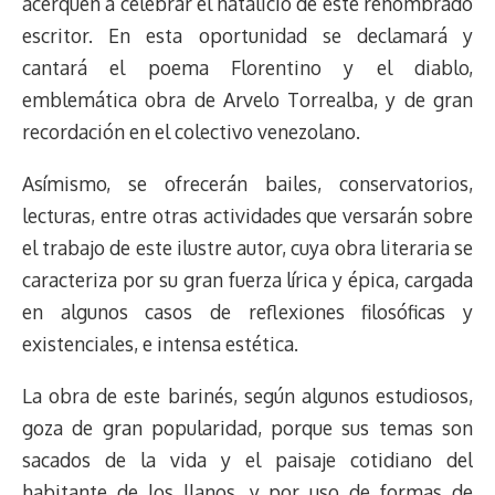
acerquen a celebrar el natalicio de este renombrado
s
n
p
o
o
y
a
e
escritor. En esta oportunidad se declamará y
k
p
k
n
m
s
t
cantará el poema Florentino y el diablo,
emblemática obra de Arvelo Torrealba, y de gran
recordación en el colectivo venezolano.
Asímismo, se ofrecerán bailes, conservatorios,
lecturas, entre otras actividades que versarán sobre
el trabajo de este ilustre autor, cuya obra literaria se
caracteriza por su gran fuerza lírica y épica, cargada
en algunos casos de reflexiones filosóficas y
existenciales, e intensa estética.
La obra de este barinés, según algunos estudiosos,
goza de gran popularidad, porque sus temas son
sacados de la vida y el paisaje cotidiano del
habitante de los llanos, y por uso de formas de