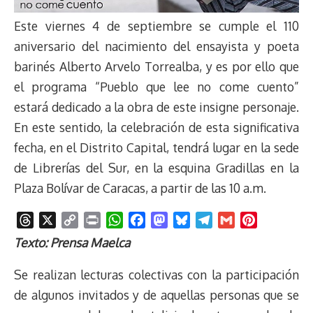
Este viernes 4 de septiembre se cumple el 110
aniversario del nacimiento del ensayista y poeta
barinés Alberto Arvelo Torrealba, y es por ello que
el programa “Pueblo que lee no come cuento”
estará dedicado a la obra de este insigne personaje.
En este sentido, la celebración de esta significativa
fecha, en el Distrito Capital, tendrá lugar en la sede
de Librerías del Sur, en la esquina Gradillas en la
Plaza Bolívar de Caracas, a partir de las 10 a.m.
T
X
C
P
W
F
M
B
T
G
P
h
o
r
h
a
a
l
e
m
i
Texto: Prensa Maelca
r
p
i
a
c
s
u
l
a
n
e
y
n
t
e
t
e
e
i
t
Se realizan lecturas colectivas con la participación
a
L
t
s
b
o
s
g
l
e
de algunos invitados y de aquellas personas que se
d
i
A
o
d
k
r
r