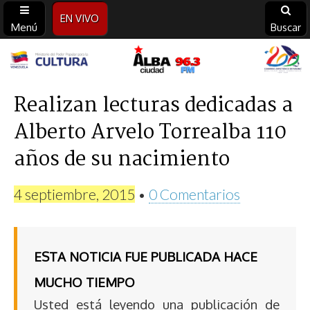
EN VIVO
Menú
Buscar
Alba
Ciudad
Realizan lecturas dedicadas a
Alberto Arvelo Torrealba 110
96.3
años de su nacimiento
FM
4 septiembre, 2015
•
0 Comentarios
ESTA NOTICIA FUE PUBLICADA HACE
MUCHO TIEMPO
Usted está leyendo una publicación de