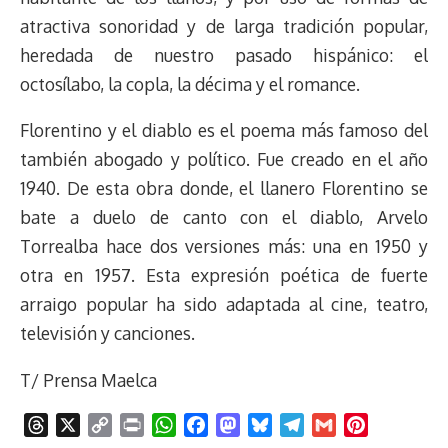
atractiva sonoridad y de larga tradición popular,
heredada de nuestro pasado hispánico: el
octosílabo, la copla, la décima y el romance.
Florentino y el diablo es el poema más famoso del
también abogado y político. Fue creado en el año
1940. De esta obra donde, el llanero Florentino se
bate a duelo de canto con el diablo, Arvelo
Torrealba hace dos versiones más: una en 1950 y
otra en 1957. Esta expresión poética de fuerte
arraigo popular ha sido adaptada al cine, teatro,
televisión y canciones.
T/ Prensa Maelca
T
X
C
P
W
F
M
B
T
G
P