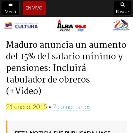
EN VIVO
Menú
Buscar
Alba
Ciudad
Maduro anuncia un aumento
del 15% del salario mínimo y
96.3
pensiones: Incluirá
FM
tabulador de obreros
(+Video)
21 enero, 2015
•
7 comentarios