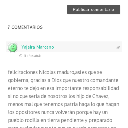
r
r
e
r
*
e
o
7
COMENTARIOS
e
l
e
c
Yajaira Marcano
t
11 años atrás
r
ó
felicitaciones Nicolas maduro,así es que se
n
i
gobierna, gracias a Dios que nuestro comandante
c
eterno te dejo en esa importante responsabilidad
o
si no que seria de nosotros los hijo de Chavez,
menos mal que tenemos patria haga lo que hagan
los opositores nunca volverán porque hay un
pueblo rodilla en tierra pendiente y preparado