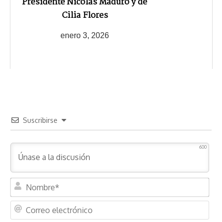
Presidente Nicolás Maduro y de
Cilia Flores
enero 3, 2026
Suscribirse
600
N
o
m
C
b
o