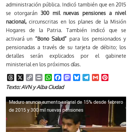
administración pública. Indicó también que en 2015
se otorgarán
300 mil nuevas pensiones a nivel
nacional,
circunscritas en los planes de la Misión
Hogares de la Patria. También indicó que se
activará un
“Bono Salud”
para los pensionados y
pensionadas a través de su tarjeta de débito; los
detalles serán explicados por el gabinete
ministerial en los próximos días.
T
X
C
P
W
F
M
B
T
G
P
h
o
r
h
a
a
l
e
m
i
Texto: AVN y Alba Ciudad
r
p
i
a
c
s
u
l
a
n
e
y
n
t
e
t
e
e
i
t
Maduro anuncia aumento salarial de 15% desde febrero
a
L
t
s
b
o
s
g
l
e
de 2015 y 300 mil nuevas pensiones
d
i
A
o
d
k
r
r
s
n
p
o
o
y
a
e
k
p
k
n
m
s