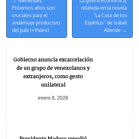
← Menéndez:
La guerra económica,
de
t
Próximos años son
relatada en la novela
Navegación
cruciales para el
“La Casa de los
andamiaje productivo
Espíritus” de Isabel
del país (+Video)
Allende →
Gobierno anuncia excarcelación
de un grupo de venezolanos y
extranjeros, como gesto
unilateral
enero 8, 2026