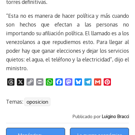
torres definitivas.
“Esta no es manera de hacer política y más cuando
son hechos que efectan a las personas no
importando su afiliación política. El llamado es a los
venezolanos a que repudiemos esto. Para llegar al
poder hay que ganar elecciones y dejar los servicios
quietos: el agua, el teléfono y la electricidad”, dijo el
ministro.
T
X
C
P
W
F
M
B
T
G
P
h
o
r
h
a
a
l
e
m
i
r
p
i
a
c
s
u
l
a
n
Temas:
oposicion
e
y
n
t
e
t
e
e
i
t
a
L
t
s
b
o
s
g
l
e
Publicado por
Luigino Bracci
d
i
A
o
d
k
r
r
s
n
p
o
o
y
a
e
Menú
k
p
k
n
m
s