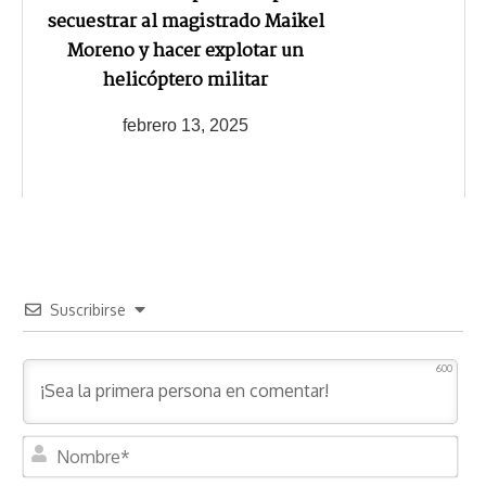
secuestrar al magistrado Maikel
Moreno y hacer explotar un
helicóptero militar
febrero 13, 2025
Suscribirse
600
N
o