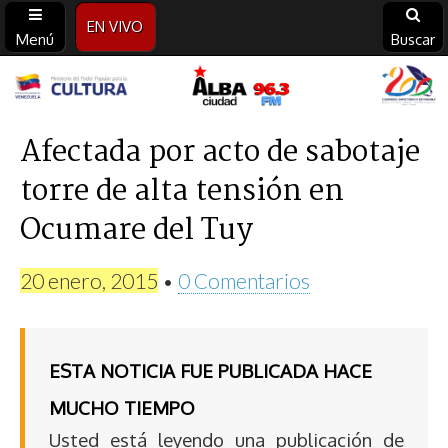
EN VIVO
Menú
Buscar
Alba
Ciudad
Afectada por acto de sabotaje
torre de alta tensión en
96.3
Ocumare del Tuy
FM
20 enero, 2015
•
0 Comentarios
ESTA NOTICIA FUE PUBLICADA HACE
MUCHO TIEMPO
Usted está leyendo una publicación de