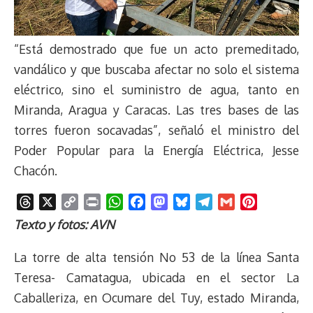
“Está demostrado que fue un acto premeditado,
vandálico y que buscaba afectar no solo el sistema
eléctrico, sino el suministro de agua, tanto en
Miranda, Aragua y Caracas. Las tres bases de las
torres fueron socavadas”, señaló el ministro del
Poder Popular para la Energía Eléctrica, Jesse
Chacón.
T
X
C
P
W
F
M
B
T
G
P
h
o
r
h
a
a
l
e
m
i
Texto y fotos: AVN
r
p
i
a
c
s
u
l
a
n
e
y
n
t
e
t
e
e
i
t
La torre de alta tensión No 53 de la línea Santa
a
L
t
s
b
o
s
g
l
e
Teresa- Camatagua, ubicada en el sector La
d
i
A
o
d
k
r
r
Caballeriza, en Ocumare del Tuy, estado Miranda,
s
n
p
o
o
y
a
e