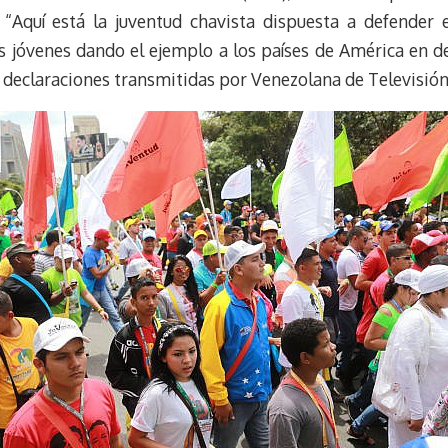
m
s
 “Aquí está la juventud chavista dispuesta a defender
t
s jóvenes dando el ejemplo a los países de América en d
 declaraciones transmitidas por Venezolana de Televisión