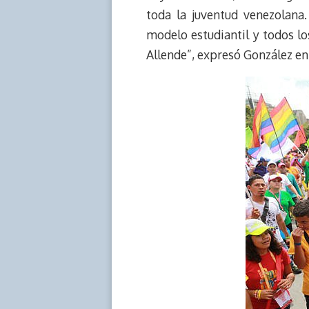
k
p
k
n
toda la juventud venezolana.
modelo estudiantil y todos lo
Allende”, expresó González en