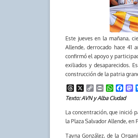
Este jueves en la mañana, ci
Allende, derrocado hace 41 
confirmó el apoyo y participa
exiliados y desaparecidos. E
construcción de la patria gra
T
X
C
P
W
F
M
h
o
r
h
a
a
Texto: AVN y Alba Ciudad
r
p
i
a
c
s
e
y
n
t
e
t
La concentración, que inició p
a
L
t
s
b
o
la Plaza Salvador Allende, en 
d
i
A
o
d
s
n
p
o
o
Tayna González, de la Organi