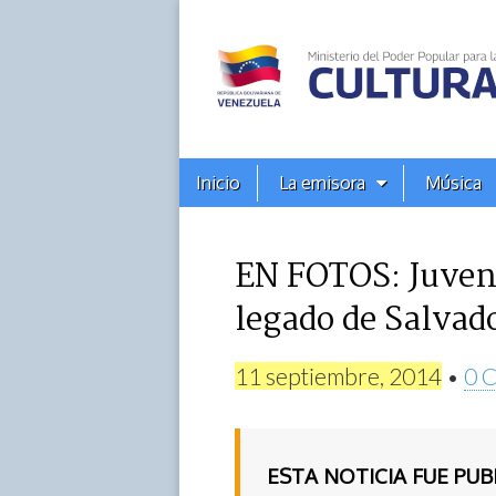
Alba
Ciudad
96.3
Menú
Skip
Inicio
La emisora
Música
principal
FM
to
content
EN FOTOS: Juven
legado de Salvad
11 septiembre, 2014
•
0 
ESTA NOTICIA FUE PU