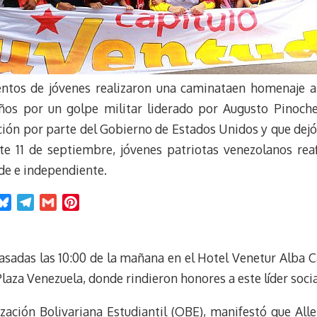
entos de jóvenes realizaron una caminataen homenaje a
años por un golpe militar liderado por Augusto Pinoche
ción por parte del Gobierno de Estados Unidos y que dej
ste 11 de septiembre, jóvenes patriotas venezolanos r
nde e independiente.
B
T
G
P
l
e
m
i
u
l
a
n
e
e
i
t
asadas las 10:00 de la mañana en el Hotel Venetur Alba Ca
s
g
l
e
Plaza Venezuela, donde rindieron honores a este líder socia
k
r
r
y
a
e
zación Bolivariana Estudiantil (OBE), manifestó que All