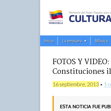
Alba
Ciudad
96.3
Menú
Skip
Inicio
La emisora
Música
principal
FM
to
content
FOTOS Y VIDEO: G
Constituciones il
16 septiembre, 2013
•
1 
ESTA NOTICIA FUE PU