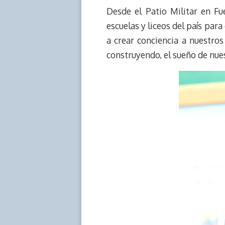
e
y
n
t
e
t
Desde el Patio Militar en Fue
a
L
t
s
b
o
escuelas y liceos del país pa
d
i
A
o
d
a crear conciencia a nuestros
s
n
p
o
o
construyendo, el sueño de nue
k
p
k
n