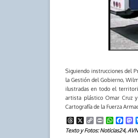
Siguiendo instrucciones del P
la Gestión del Gobierno, Wilme
ilustradas en todo el territ
artista plástico Omar Cruz y
Cartografía de la Fuerza Arma
T
X
C
P
W
F
M
h
o
r
h
a
a
Texto y Fotos: Noticias24, AV
r
p
i
a
c
s