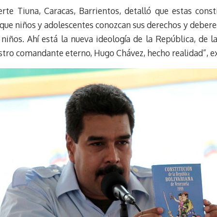
e
e
i
t
rte Tiuna, Caracas, Barrientos, detalló que estas const
s
g
l
e
ra que niños y adolescentes conozcan sus derechos y deber
k
r
r
 niños. Ahí está la nueva ideología de la República, de
y
a
e
stro comandante eterno, Hugo Chávez, hecho realidad”, ex
m
s
t