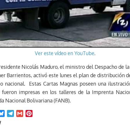
Ver este vídeo en YouTube
.
residente Nicolás Maduro, el ministro del Despacho de l
r Barrientos, activó este lunes el plan de distribución 
orio nacional. Estas Cartas Magnas poseen una ilustració
 fueron impresas en los talleres de la Imprenta Nacio
da Nacional Bolivariana (FANB).
B
T
G
P
l
e
m
i
N
u
l
a
n