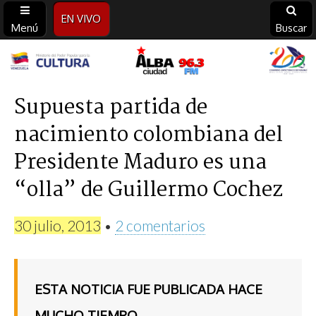
EN VIVO
Menú
Buscar
Alba
Ciudad
Supuesta partida de
nacimiento colombiana del
96.3
Presidente Maduro es una
FM
“olla” de Guillermo Cochez
30 julio, 2013
•
2 comentarios
ESTA NOTICIA FUE PUBLICADA HACE
MUCHO TIEMPO