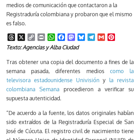
medios de comunicación que contactaron a la
Registraduría colombiana y probaron que el mismo
es falso.
T
X
C
P
W
F
M
B
T
G
P
h
o
r
h
a
a
l
e
m
i
Texto: Agencias y Alba Ciudad
r
p
i
a
c
s
u
l
a
n
e
y
n
t
e
t
e
e
i
t
Tras obtener una copia del documento a fines de la
a
L
t
s
b
o
s
g
l
e
semana pasada, diferentes medios
como la
d
i
A
o
d
k
r
r
televisora estadounidense Univisión
y
la revista
s
n
p
o
o
y
a
e
colombiana Semana
procedieron a verificar su
k
p
k
n
m
s
t
supuesta autenticidad.
“De acuerdo a la fuente, los datos originales habían
sido extraídos de la Registraduría Especial de San
José de Cúcuta. El registro civil de nacimiento tiene
el Número Unico de Identidad Personal (NUIP) de