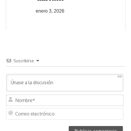
enero 3, 2026
Suscribirse
600
N
o
m
C
b
o
r
r
e
r