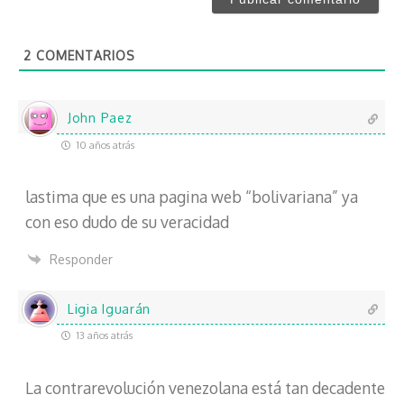
*
e
o
2
COMENTARIOS
e
l
e
c
John Paez
t
10 años atrás
r
ó
lastima que es una pagina web “bolivariana” ya
n
i
con eso dudo de su veracidad
c
o
Responder
Ligia Iguarán
13 años atrás
La contrarevolución venezolana está tan decadente