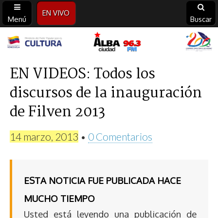
EN VIVO
Menú
Buscar
Alba
Ciudad
EN VIDEOS: Todos los
discursos de la inauguración
96.3
de Filven 2013
FM
14 marzo, 2013
•
0 Comentarios
ESTA NOTICIA FUE PUBLICADA HACE
MUCHO TIEMPO
Usted está leyendo una publicación de