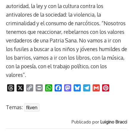
autoridad, la ley y con la cultura contra los
antivalores de la sociedad: la violencia, la
criminalidad y el consumo de narcóticos. “Nosotros
tenemos que reaccionar, rebelarnos con los valores
verdaderos de una Patria Sana. No vamos a ir con
los fusiles a buscar a los niños y jóvenes humildes de
los barrios, vamos a ir con los libros, con la música,
con la poesía, con el trabajo político, con los
valores”.
T
X
C
P
W
F
M
B
T
G
P
h
o
r
h
a
a
l
e
m
i
r
p
i
a
c
s
u
l
a
n
Temas:
filven
e
y
n
t
e
t
e
e
i
t
a
L
t
s
b
o
s
g
l
e
Publicado por
Luigino Bracci
d
i
A
o
d
k
r
r
s
n
p
o
o
y
a
e