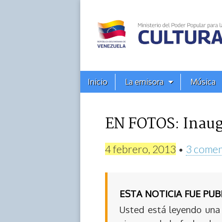
Alba
Ciudad
96.3
Menú
Skip
Inicio
La emisora
Música
principal
FM
to
content
EN FOTOS: Inaug
4 febrero, 2013
•
3 comen
ESTA NOTICIA FUE PU
Usted está leyendo una 