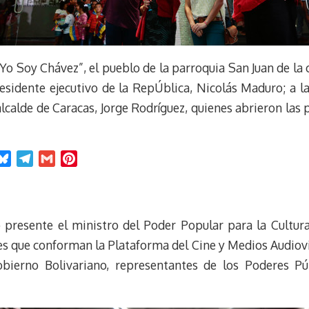
Yo Soy Chávez”, el pueblo de la parroquia San Juan de la 
esidente ejecutivo de la RepÚblica, Nicolás Maduro; a la
l alcalde de Caracas, Jorge Rodríguez, quienes abrieron las
B
T
G
P
l
e
m
i
u
l
a
n
e
e
i
t
 presente el ministro del Poder Popular para la Cultura,
s
g
l
e
k
r
r
nes que conforman la Plataforma del Cine y Medios Audiov
y
a
e
obierno Bolivariano, representantes de los Poderes Pú
m
s
t