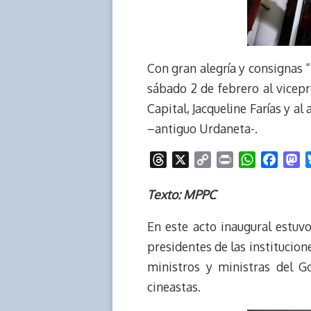
Con gran alegría y consignas “
sábado 2 de febrero al vicepr
Capital, Jacqueline Farías y a
–antiguo Urdaneta-.
T
X
C
P
W
F
M
h
o
r
h
a
a
r
p
i
a
c
s
Texto: MPPC
e
y
n
t
e
t
En este acto inaugural estuvo
a
L
t
s
b
o
d
i
A
o
d
presidentes de las institucio
s
n
p
o
o
ministros y ministras del G
k
p
k
n
cineastas.