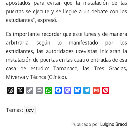
apostados para evitar que la instalación de las
puertas se ejecute y se llegue a un debate con los
estudiantes”, expresó.
Es importante recordar que este lunes y de manera
arbitraria, según lo manifestado por los
estudiantes, las autoridades ucevistas iniciarán la
instalación de puertas en las cuatro entradas de esa
casa de estudio: Tamanaco, las Tres Gracias,
Miverva y Técnca (Clínico).
T
X
C
P
W
F
M
B
T
G
P
h
o
r
h
a
a
l
e
m
i
r
p
i
a
c
s
u
l
a
n
Temas:
ucv
e
y
n
t
e
t
e
e
i
t
a
L
t
s
b
o
s
g
l
e
Publicado por
Luigino Bracci
d
i
A
o
d
k
r
r