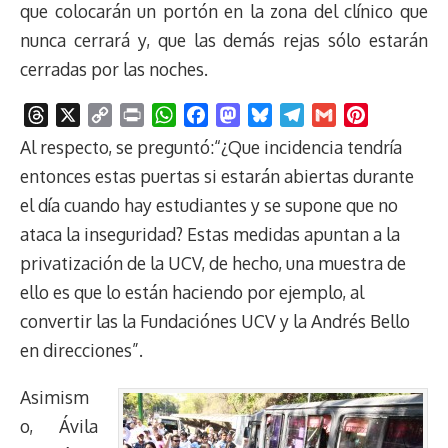
que colocarán un portón en la zona del clínico que
nunca cerrará y, que las demás rejas sólo estarán
cerradas por las noches.
T
X
C
P
W
F
M
B
T
G
P
h
o
r
h
a
a
l
e
m
i
Al respecto, se preguntó:“¿Que incidencia tendría
r
p
i
a
c
s
u
l
a
n
entonces estas puertas si estarán abiertas durante
e
y
n
t
e
t
e
e
i
t
el día cuando hay estudiantes y se supone que no
a
L
t
s
b
o
s
g
l
e
ataca la inseguridad? Estas medidas apuntan a la
d
i
A
o
d
k
r
r
s
n
p
o
o
y
a
e
privatización de la UCV, de hecho, una muestra de
k
p
k
n
m
s
ello es que lo están haciendo por ejemplo, al
t
convertir las la Fundaciónes UCV y la Andrés Bello
en direcciones”.
Asimism
o, Ávila