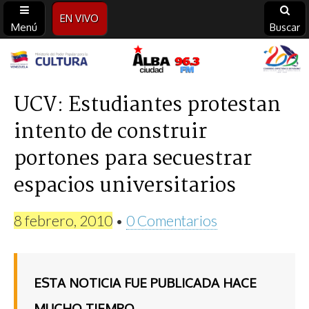
EN VIVO
Menú
Buscar
Alba
Ciudad
UCV: Estudiantes protestan
intento de construir
96.3
portones para secuestrar
FM
espacios universitarios
8 febrero, 2010
•
0 Comentarios
ESTA NOTICIA FUE PUBLICADA HACE
MUCHO TIEMPO