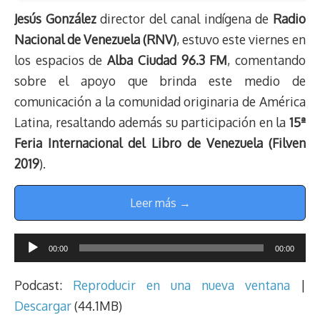
Jesús González
director del canal indígena de
Radio
Nacional de Venezuela (RNV)
, estuvo este viernes en
los espacios de
Alba Ciudad 96.3 FM
, comentando
sobre el apoyo que brinda este medio de
comunicación a la comunidad originaria de América
Latina, resaltando además su participación en la
15ª
Feria Internacional del Libro de Venezuela (Filven
2019
).
Leer más →
Reproductor
00:00
00:00
de
audio
Podcast:
Reproducir en una nueva ventana
|
Descargar
(44.1MB)