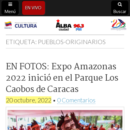
EN VIVO
Menú
Buscar
Alba
Ciudad
ETIQUETA:
PUEBLOS-ORIGINARIOS
96.3
EN FOTOS: Expo Amazonas
FM
2022 inició en el Parque Los
Caobos de Caracas
20 octubre, 2022
•
0 Comentarios