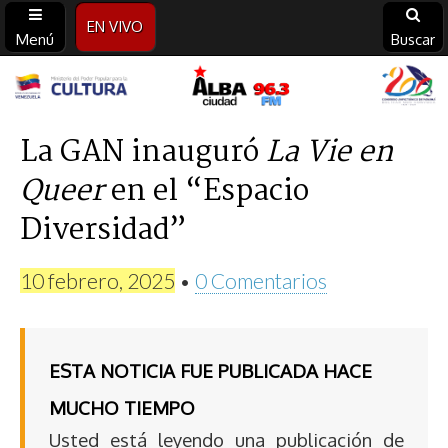
EN VIVO
Menú
Buscar
Alba
Ciudad
La GAN inauguró
La Vie en
Queer
en el “Espacio
96.3
Diversidad”
FM
10 febrero, 2025
•
0 Comentarios
ESTA NOTICIA FUE PUBLICADA HACE
MUCHO TIEMPO
Usted está leyendo una publicación de