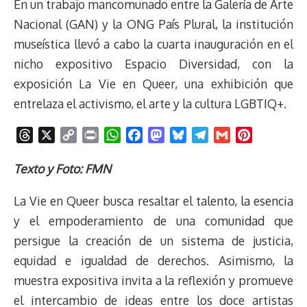
En un trabajo mancomunado entre la Galería de Arte
Nacional (GAN) y la ONG País Plural, la institución
museística llevó a cabo la cuarta inauguración en el
nicho expositivo Espacio Diversidad, con la
exposición La Vie en Queer, una exhibición que
entrelaza el activismo, el arte y la cultura LGBTIQ+.
T
X
C
P
W
F
M
B
T
G
P
h
o
r
h
a
a
l
e
m
i
r
p
i
a
c
s
u
l
a
n
Texto y Foto: FMN
e
y
n
t
e
t
e
e
i
t
La Vie en Queer busca resaltar el talento, la esencia
a
L
t
s
b
o
s
g
l
e
d
i
A
o
d
k
r
r
y el empoderamiento de una comunidad que
s
n
p
o
o
y
a
e
persigue la creación de un sistema de justicia,
k
p
k
n
m
s
equidad e igualdad de derechos. Asimismo, la
t
muestra expositiva invita a la reflexión y promueve
el intercambio de ideas entre los doce artistas