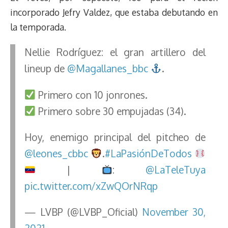
incorporado Jefry Valdez, que estaba debutando en
la temporada.
Nellie Rodríguez: el gran artillero del
lineup de
@Magallanes_bbc
.
Primero con 10 jonrones.
Primero sobre 30 empujadas (34).
Hoy, enemigo principal del pitcheo de
@leones_cbbc
.
#LaPasiónDeTodos
|
:
@LaTeleTuya
pic.twitter.com/xZwQOrNRqp
— LVBP (@LVBP_Oficial)
November 30,