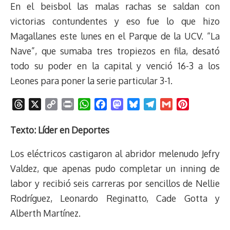
En el beisbol las malas rachas se saldan con
victorias contundentes y eso fue lo que hizo
Magallanes este lunes en el Parque de la UCV. “La
Nave”, que sumaba tres tropiezos en fila, desató
todo su poder en la capital y venció 16-3 a los
Leones para poner la serie particular 3-1.
T
X
C
P
W
F
M
B
T
G
P
h
o
r
h
a
a
l
e
m
i
r
p
i
a
c
s
u
l
a
n
Texto: Líder en Deportes
e
y
n
t
e
t
e
e
i
t
Los eléctricos castigaron al abridor melenudo Jefry
a
L
t
s
b
o
s
g
l
e
d
i
A
o
d
k
r
r
Valdez, que apenas pudo completar un inning de
s
n
p
o
o
y
a
e
labor y recibió seis carreras por sencillos de Nellie
k
p
k
n
m
s
Rodríguez, Leonardo Reginatto, Cade Gotta y
t
Alberth Martínez.