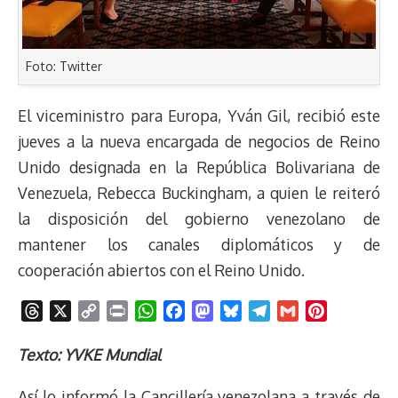
Foto: Twitter
El viceministro para Europa, Yván Gil, recibió este
jueves a la nueva encargada de negocios de Reino
Unido designada en la República Bolivariana de
Venezuela, Rebecca Buckingham, a quien le reiteró
la disposición del gobierno venezolano de
mantener los canales diplomáticos y de
cooperación abiertos con el Reino Unido.
T
X
C
P
W
F
M
B
T
G
P
h
o
r
h
a
a
l
e
m
i
r
p
i
a
c
s
u
l
a
n
Texto: YVKE Mundial
e
y
n
t
e
t
e
e
i
t
Así lo informó la Cancillería venezolana a través de
a
L
t
s
b
o
s
g
l
e