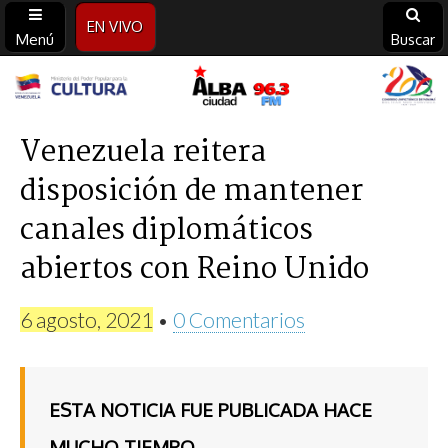
EN VIVO
Menú
Buscar
Alba
Ciudad
Venezuela reitera
disposición de mantener
96.3
canales diplomáticos
FM
abiertos con Reino Unido
6 agosto, 2021
•
0 Comentarios
ESTA NOTICIA FUE PUBLICADA HACE
MUCHO TIEMPO