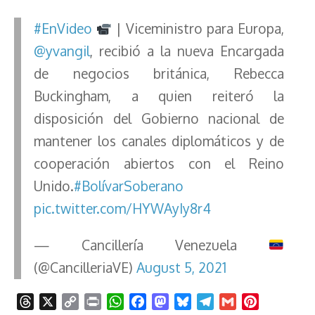
#EnVideo
| Viceministro para Europa,
@yvangil
, recibió a la nueva Encargada
de negocios británica, Rebecca
Buckingham, a quien reiteró la
disposición del Gobierno nacional de
mantener los canales diplomáticos y de
cooperación abiertos con el Reino
Unido.
#BolívarSoberano
pic.twitter.com/HYWAyIy8r4
— Cancillería Venezuela
(@CancilleriaVE)
August 5, 2021
T
X
C
P
W
F
M
B
T
G
P