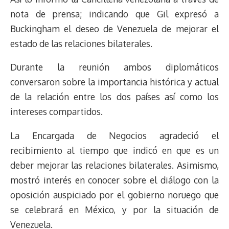
d
i
A
o
d
k
r
r
nota de prensa; indicando que Gil expresó a
s
n
p
o
o
y
a
e
Buckingham el deseo de Venezuela de mejorar el
k
p
k
n
m
s
estado de las relaciones bilaterales.
t
Durante la reunión ambos diplomáticos
conversaron sobre la importancia histórica y actual
de la relación entre los dos países así como los
intereses compartidos.
La Encargada de Negocios agradeció el
recibimiento al tiempo que indicó en que es un
deber mejorar las relaciones bilaterales. Asimismo,
mostró interés en conocer sobre el diálogo con la
oposición auspiciado por el gobierno noruego que
se celebrará en México, y por la situación de
Venezuela.