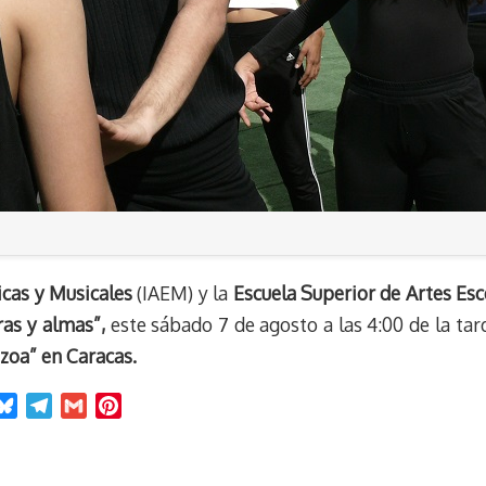
nicas y Musicales
(IAEM) y la
Escuela Superior de Artes Esc
as y almas”,
este sábado 7 de agosto a las 4:00 de la tar
azoa” en Caracas.
B
T
G
P
l
e
m
i
u
l
a
n
e
e
i
t