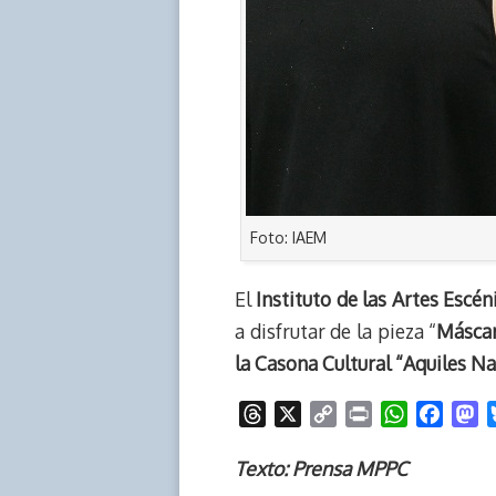
Foto: IAEM
El
Instituto de las Artes Escé
a disfrutar de la pieza “
Máscar
la Casona Cultural “Aquiles N
T
X
C
P
W
F
M
h
o
r
h
a
a
r
p
i
a
c
s
Texto: Prensa MPPC
e
y
n
t
e
t