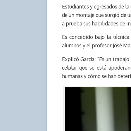
Estudiantes y egresados de la 
a
L
t
s
b
o
d
i
A
o
d
de un montaje que surgió de u
s
n
p
o
o
a prueba sus habilidades de i
k
p
k
n
Es concebido bajo la técnica
alumnos y el profesor José Man
Explicó García: “Es un trabajo
celular que se está apoderan
humanas y cómo se han deteri