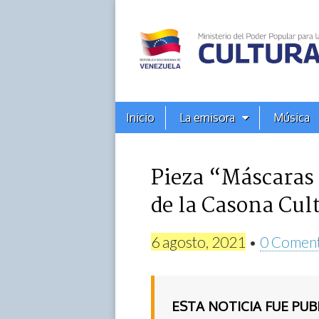
Alba
Ciudad
96.3
Menú
Skip
Inicio
La emisora
Música
principal
FM
to
content
Pieza “Máscaras 
de la Casona Cul
6 agosto, 2021
•
0 Coment
ESTA NOTICIA FUE PU