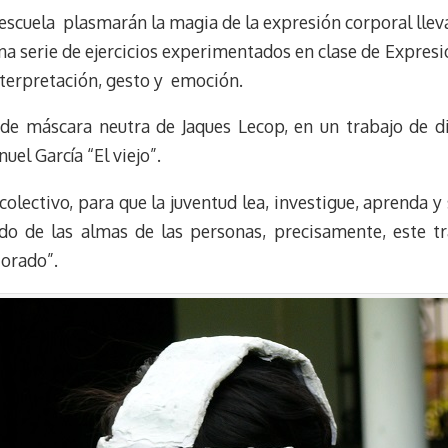
escuela plasmarán la magia de la expresión corporal llevad
s
g
l
e
k
r
r
na serie de ejercicios experimentados en clase de Expresi
y
a
e
nterpretación, gesto y emoción.
m
s
t
 de máscara neutra de Jaques Lecop, en un trabajo de d
uel García “El viejo”.
 colectivo, para que la juventud lea, investigue, aprenda y
do de las almas de las personas, precisamente, este tr
orado”.