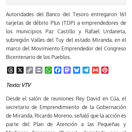
Autoridades del Banco del Tesoro entregaron 161
tarjetas de débito Plus (TDP) a emprendedores de
los municipios Paz Castillo y Rafael Urdaneta,
subregión Valles del Tuy del estado Miranda, en el
marco del Movimiento Emprendedor del Congreso
Bicentenario de los Pueblos.
T
X
C
P
W
F
M
B
T
G
P
h
o
r
h
a
a
l
e
m
i
r
p
i
a
c
s
u
l
a
n
Texto: VTV
e
y
n
t
e
t
e
e
i
t
Desde el salón de reuniones Rey David en Cúa, el
a
L
t
s
b
o
s
g
l
e
d
i
A
o
d
k
r
r
secretario de Emprendimiento de la Gobernación
s
n
p
o
o
y
a
e
de Miranda, Ricardo Moreno, señaló que la acción es
k
p
k
n
m
s
parte del Plan de Atención a las Pequeñas y
t