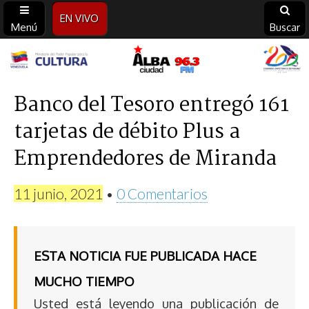
EN VIVO
Menú
Buscar
Alba
Ciudad
Banco del Tesoro entregó 161
tarjetas de débito Plus a
96.3
Emprendedores de Miranda
FM
11 junio, 2021
•
0 Comentarios
ESTA NOTICIA FUE PUBLICADA HACE
MUCHO TIEMPO
Usted está leyendo una publicación de