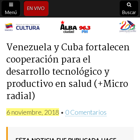
EN VIVO
Menú
Buscar
Alba
Ciudad
Venezuela y Cuba fortalecen
cooperación para el
96.3
desarrollo tecnológico y
FM
productivo en salud (+Micro
radial)
6 noviembre, 2018
•
0 Comentarios