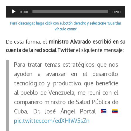
d
i
A
o
d
k
r
r
Reproductor
s
n
p
o
o
y
a
e
00:00
00:00
k
p
k
n
m
s
de
Para descargar, haga click con el botón derecho y seleccione 'Guardar
t
audio
vínculo como'
De esta forma, el
ministro Alvarado escribió en su
cuenta de la red social Twitter
el siguiente mensaje:
Para tratar temas estratégicos que nos
ayuden a avanzar en el desarrollo
tecnológico y productivo que beneficie
al pueblo de Venezuela, me reuní con el
compañero ministro de Salud Pública de
Cuba, Dr. José Ángel Portal
pic.twitter.com/edXHhW5sZn