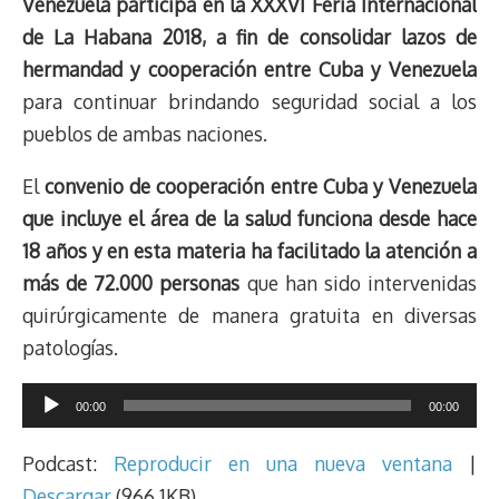
Venezuela participa en la XXXVI Feria Internacional
de La Habana 2018, a fin de consolidar lazos de
hermandad y cooperación entre Cuba y Venezuela
para continuar brindando seguridad social a los
pueblos de ambas naciones.
El
convenio de cooperación entre Cuba y Venezuela
que incluye el área de la salud funciona desde hace
18 años y en esta materia ha facilitado la atención a
más de 72.000 personas
que han sido intervenidas
quirúrgicamente de manera gratuita en diversas
patologías.
Reproductor
00:00
00:00
de
audio
Podcast:
Reproducir en una nueva ventana
|
Descargar
(966.1KB)