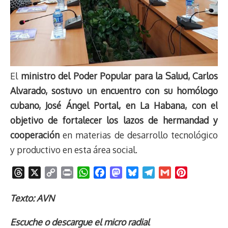
El
ministro del Poder Popular para la Salud, Carlos
Alvarado, sostuvo un encuentro con su homólogo
cubano, José Ángel Portal, en La Habana, con el
objetivo de fortalecer los lazos de hermandad y
cooperación
en materias de desarrollo tecnológico
y productivo en esta área social.
T
X
C
P
W
F
M
B
T
G
P
h
o
r
h
a
a
l
e
m
i
r
p
i
a
c
s
u
l
a
n
Texto: AVN
e
y
n
t
e
t
e
e
i
t
Escuche o descargue el micro radial
a
L
t
s
b
o
s
g
l
e