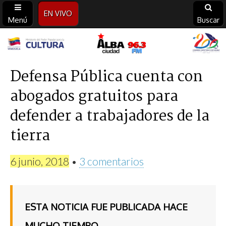
EN VIVO
Menú
Buscar
Alba
Ciudad
Defensa Pública cuenta con
abogados gratuitos para
96.3
defender a trabajadores de la
FM
tierra
6 junio, 2018
•
3 comentarios
ESTA NOTICIA FUE PUBLICADA HACE
MUCHO TIEMPO