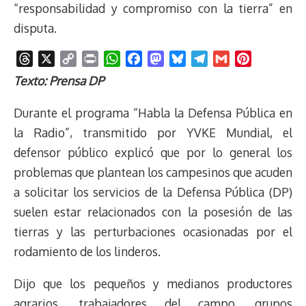
“responsabilidad y compromiso con la tierra” en
disputa.
T
X
C
P
W
F
M
B
T
G
P
h
o
r
h
a
a
l
e
m
i
Texto: Prensa DP
r
p
i
a
c
s
u
l
a
n
e
y
n
t
e
t
e
e
i
t
Durante el programa “Habla la Defensa Pública en
a
L
t
s
b
o
s
g
l
e
la Radio”, transmitido por YVKE Mundial, el
d
i
A
o
d
k
r
r
defensor público explicó que por lo general los
s
n
p
o
o
y
a
e
problemas que plantean los campesinos que acuden
k
p
k
n
m
s
t
a solicitar los servicios de la Defensa Pública (DP)
suelen estar relacionados con la posesión de las
tierras y las perturbaciones ocasionadas por el
rodamiento de los linderos.
Dijo que los pequeños y medianos productores
agrarios, trabajadores del campo, grupos