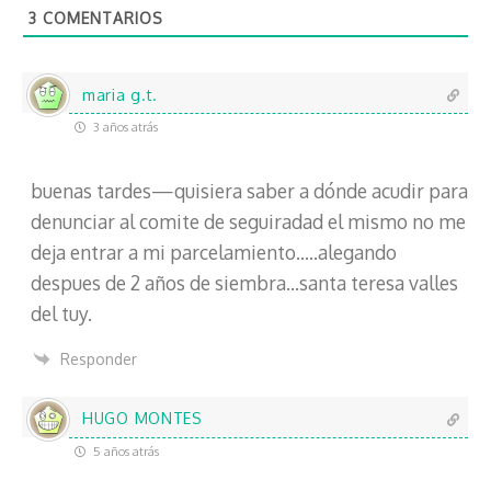
3
COMENTARIOS
e
l
e
c
maria g.t.
t
3 años atrás
r
ó
buenas tardes—quisiera saber a dónde acudir para
n
i
denunciar al comite de seguiradad el mismo no me
c
deja entrar a mi parcelamiento…..alegando
o
despues de 2 años de siembra…santa teresa valles
del tuy.
Responder
HUGO MONTES
5 años atrás